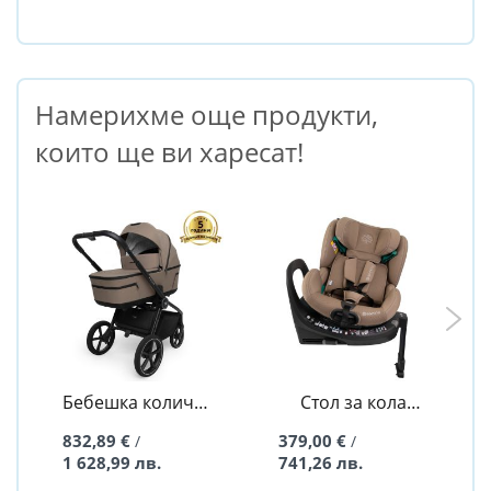
Намерихме още продукти,
които ще ви харесат!
Бебешка количка
Стол за кола
2в1 Quick Five
Aurora Mocha I-
832,89 €
379,00 €
/
/
Mokka - Muuvo
Size 40-150 см -
1 628,99 лв.
741,26 лв.
Sorino