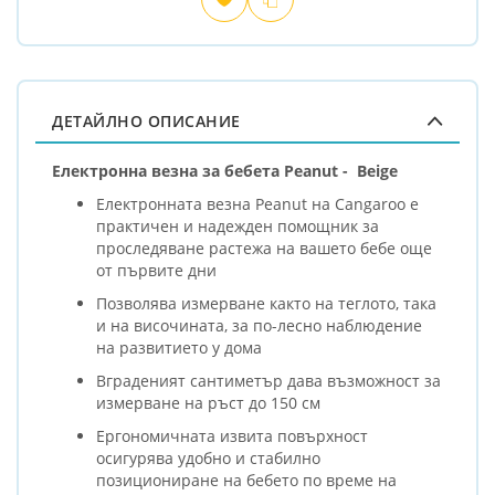
Добави
Сравни
в
любими
ДЕТАЙЛНО ОПИСАНИЕ
Електронна везна за бебета Peanut - Beige
Електронната везна Peanut на Cangaroo е
практичен и надежден помощник за
проследяване растежа на вашето бебе още
от първите дни
Позволява измерване както на теглото, така
и на височината, за по-лесно наблюдение
на развитието у дома
Вграденият сантиметър дава възможност за
измерване на ръст до 150 см
Ергономичната извита повърхност
осигурява удобно и стабилно
позициониране на бебето по време на