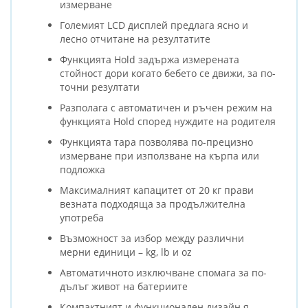
измерване
Големият LCD дисплей предлага ясно и
лесно отчитане на резултатите
Функцията Hold задържа измерената
стойност дори когато бебето се движи, за по-
точни резултати
Разполага с автоматичен и ръчен режим на
функцията Hold според нуждите на родителя
Функцията тара позволява по-прецизно
измерване при използване на кърпа или
подложка
Максималният капацитет от 20 кг прави
везната подходяща за продължителна
употреба
Възможност за избор между различни
мерни единици – kg, lb и oz
Автоматичното изключване спомага за по-
дълъг живот на батериите
Компактният и функционален дизайн я