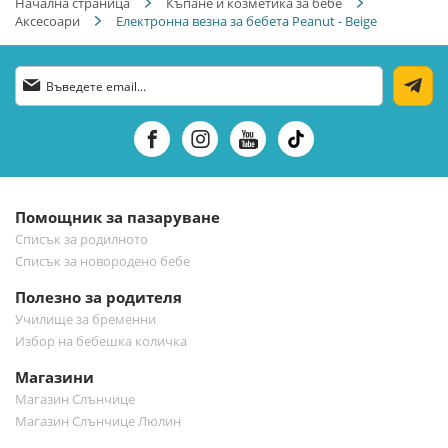
Начална страница
Къпане и козметика за бебе
Аксесоари
Електронна везна за бебета Peanut - Beige
Абонирай
се
за
нашия
е-
бюлетин:
Помощник за пазаруване
Списък за родилното
Списък за новородено бебе
Полезно за родителя
Училище за бременни
Избор на бебешка количка
Магазини
Магазин Слънчице
Магазин Слънчице Люлин