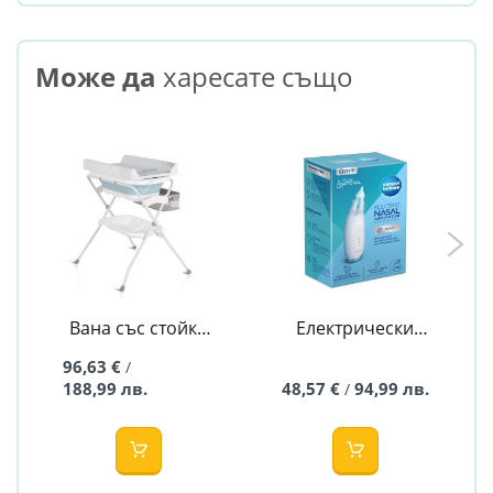
Може да
харесате също
Вана със стойка
Електрически
и повивалник
аспиратор за нос
96,63 €
/
Como - синя
Easy&Natural -
188,99 лв.
48,57 €
94,99 лв.
/
Canpol