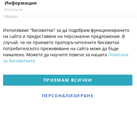
Информация
Контакти
Марки
Блог
Cl
Използваме "бисквитки" за да подобрим функционирането
Co
Полезно
Ba
на сайта и предоставяне на персонални предложения. В
Общи условия
случай, че не приемете препоръчителните бисквитки
Политика за поверителност
потребителското преживяване на сайта може да бъде
Платформа за OPC
намалено. Можете да научите повече за нашата
Политика
за бисквитките
Доставка и плащане
Карта на сайта
ПРИЕМАМ ВСИЧКИ
© 2026 Мое Бебе | Всички права запазени.
Електронен магазин
ПЕРСОНАЛИЗИРАНЕ
разработен и поддържан
от