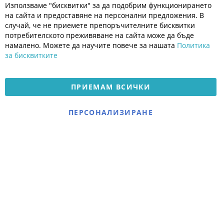
Cl
Използваме "бисквитки" за да подобрим функционирането
Co
Полезно
Ba
на сайта и предоставяне на персонални предложения. В
Общи условия
случай, че не приемете препоръчителните бисквитки
Политика за поверителност
потребителското преживяване на сайта може да бъде
Платформа за OPC
намалено. Можете да научите повече за нашата
Политика
за бисквитките
Доставка и плащане
Карта на сайта
ПРИЕМАМ ВСИЧКИ
© 2026 Мое Бебе | Всички права запазени.
Електронен магазин
ПЕРСОНАЛИЗИРАНЕ
разработен и поддържан
от