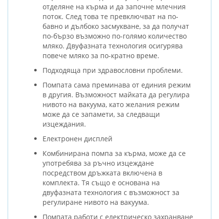
отделяне на кърма и да започне млечния
поток. След това те превключват на по-
бавно и дълбоко засмукване, за да получат
по-бързо възможно по-голямо количество
мляко. Двуфазната технология осигурява
повече мляко за по-кратно време.
Подходяща при здравословни проблеми.
Помпата сама преминава от единия режим
в другия. Възможност майката да регулира
нивото на вакуума, като желания режим
може да се запамети, за следващи
изцеждания.
Електронен дисплей
Комбинирана помпа за кърма, може да се
употребява за ръчно изцеждане
посредством дръжката включена в
комплекта. Тя също е основана на
двуфазната технология с възможност за
регулиране нивото на вакуума.
Помпата работи с електрическо захранване