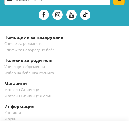
се
за
нашия
е-
бюлетин:
Помощник за пазаруване
Списък за родилното
Списък за новородено бебе
Полезно за родителя
Училище за бременни
Избор на бебешка количка
Магазини
Магазин Слънчице
Магазин Слънчице Люлин
Информация
Контакти
Марки
Блог