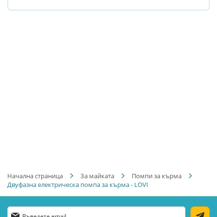
Начална страница
За майката
Помпи за кърма
Двуфазна електрическа помпа за кърма - LOVI
Абонирай