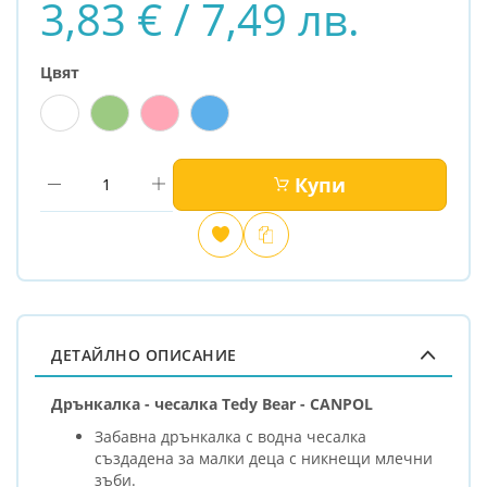
3,83 € / 7,49 лв.
Цвят
Купи
Добави
Сравни
в
любими
ДЕТАЙЛНО ОПИСАНИЕ
Дрънкалка - чесалка Tedy Bear - CANPOL
Забавна дрънкалка с водна чесалка
създадена за малки деца с никнещи млечни
зъби.