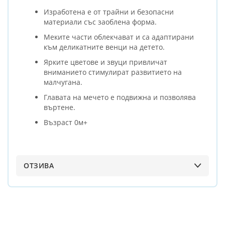
Изработена е от трайни и безопасни
материали със заоблена форма.
Меките части облекчават и са адаптирани
към деликатните венци на детето.
Ярките цветове и звуци привличат
вниманието стимулират развитието на
малчугана.
Главата на мечето е подвижна и позволява
въртене.
Възраст 0м+
ОТЗИВА