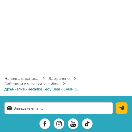
Начална страница
За хранене
Биберони и чесалки за зъбки
Дрънкалка - чесалка Tedy Bear - CANPOL
Абонирай
се
за
нашия
е-