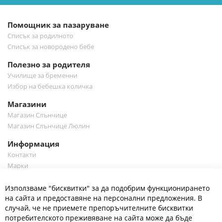
бюлетин:
Помощник за пазаруване
Списък за родилното
Списък за новородено бебе
Полезно за родителя
Училище за бременни
Избор на бебешка количка
Магазини
Магазин Слънчице
Магазин Слънчице Люлин
Информация
Контакти
Марки
Блог
Cl
Използваме "бисквитки" за да подобрим функционирането
Co
Полезно
Ba
на сайта и предоставяне на персонални предложения. В
Общи условия
случай, че не приемете препоръчителните бисквитки
Политика за поверителност
потребителското преживяване на сайта може да бъде