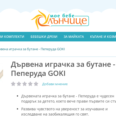
ЛНИ КОМПЛЕКТИ
БЕБЕШКИ ДРЕХИ
ЗА МАЙКАТА
КЪПАНЕ И КОЗМ
вена играчка за бутане - Пеперуда GOKI
Дървена играчка за бутане -
Пеперуда GOKI
Добави мнение
рейтинг:
Дървената играчка за бутане - Пеперуда е чудесен
подарък за детето, което вече прави първите си ст
Развива чувството на увереност за изучаване и
изследване на заобикалящия го свят.