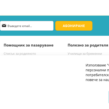
Абонирай
АБОНИРАНЕ
се
за
нашия
е-
Помощник за пазаруване
Полезно за родителя
бюлетин:
Списък за родилното
Училище за бременни
Списък за новородено бебе
Избор на бебешка количк
Използваме "
персонални п
потребителск
повече за н
© 2026 Мое Бебе | Всички права запазени.