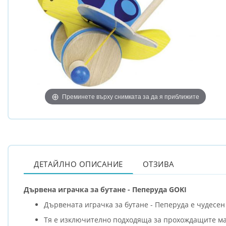
Преминете върху снимката за да я приближите
ДЕТАЙЛНО ОПИСАНИЕ
ОТЗИВА
Дървена играчка за бутане - Пеперуда GOKI
Дървената играчка за бутане - Пеперуда е чудесен
Тя е изключително подходяща за прохождащите мал