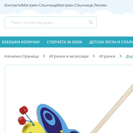
Контакти
Магазин Слънчице
Магазин Слънчице Люлин
Прескачане
към
съдържанието
Търсене
БЕБЕШКИ КОЛИЧКИ
СТОЛЧЕТА ЗА КОЛА
ДЕТСКИ ЛЕГЛА И СПА
Начална страница
Играчки и аксесоари
Играчки
Дър
Преминете
Преминете
към
към
края
началото
на
на
галерията
галерия
на
със
изображенията
снимки