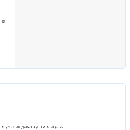
,
 на
е умения докато детето играе.