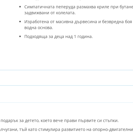
Симпатичната пеперуда размахва криле при бутане
задвижвани от колелата.
Изработена от масивна дървесина и безвредна боя
водна основа.
Подходяща за деца над 1 година.
 подарък за детето, което вече прави първите си стъпки.
чугани, тъй като стимулира развитието на опорно-двигателнит