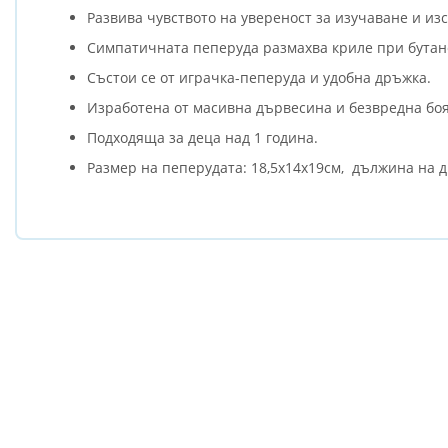
Развива чувството на увереност за изучаване и из
Симпатичната пеперуда размахва криле при бутане
Състои се от играчка-пеперуда и удобна дръжка.
Изработена от масивна дървесина и безвредна боя
Подходяща за деца над 1 година.
Размер на пеперудата: 18,5x14x19см, дължина на 