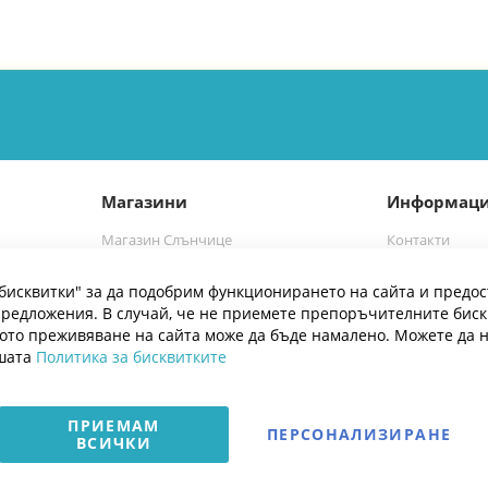
Магазини
Информац
Магазин Слънчице
Контакти
а
Магазин Слънчице Люлин
Марки
бисквитки" за да подобрим функционирането на сайта и предос
Блог
редложения. В случай, че не приемете препоръчителните бис
ото преживяване на сайта може да бъде намалено. Можете да 
ашата
Политика за бисквитките
ПРИЕМАМ
ПЕРСОНАЛИЗИРАНЕ
ВСИЧКИ