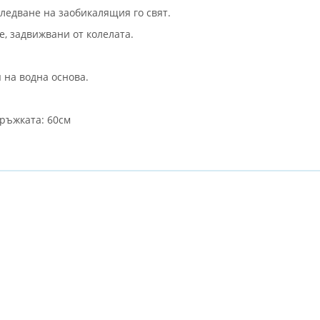
следване на заобикалящия го свят.
, задвижвани от колелата.
 на водна основа.
дръжката: 60см