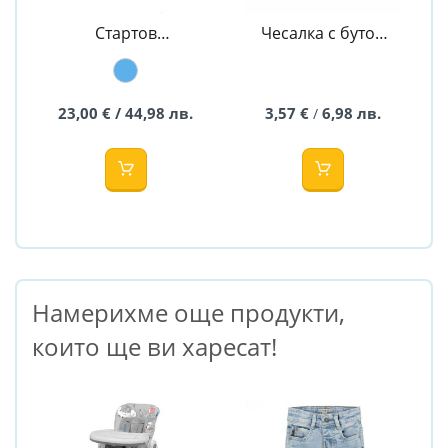
Стартов
Чесалка с бутон
комплект за
Mouse - Canpol
новородено -
Royal Baby
23,00 € / 44,98 лв.
3,57 €
6,98 лв.
/
Намерихме още продукти,
които ще ви харесат!