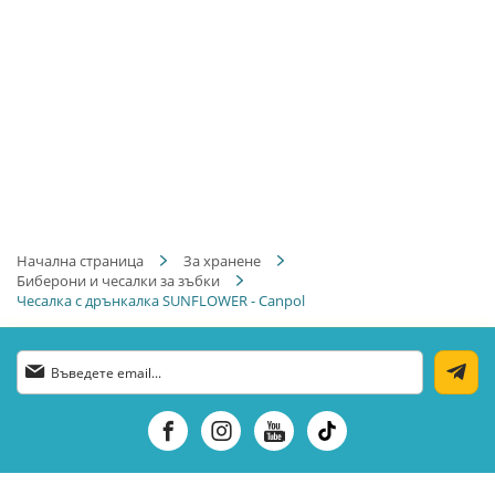
Начална страница
За хранене
Биберони и чесалки за зъбки
Чесалка с дрънкалка SUNFLOWER - Canpol
Абонирай
се
за
нашия
е-
бюлетин: