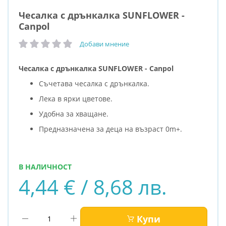
Чесалка с дрънкалка SUNFLOWER -
Canpol
Добави мнение
рейтинг:
Чесалка с дрънкалка SUNFLOWER - Canpol
Съчетава чесалка с дрънкалка.
Лека в ярки цветове.
Удобна за хващане.
Предназначена за деца на възраст 0m+.
В НАЛИЧНОСТ
4,44 € / 8,68 лв.
Купи