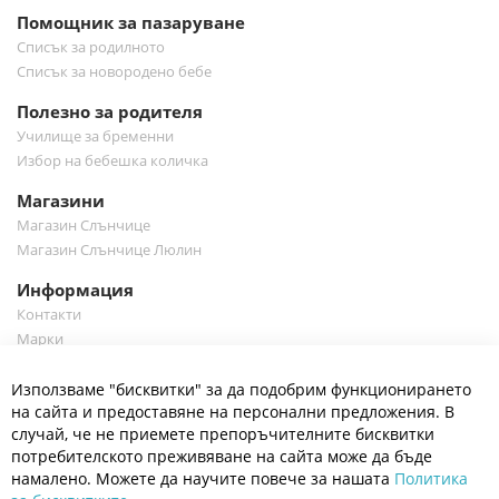
Помощник за пазаруване
Списък за родилното
Списък за новородено бебе
Полезно за родителя
Училище за бременни
Избор на бебешка количка
Магазини
Магазин Слънчице
Магазин Слънчице Люлин
Информация
Контакти
Марки
Блог
Cl
Използваме "бисквитки" за да подобрим функционирането
Co
Полезно
Ba
на сайта и предоставяне на персонални предложения. В
Общи условия
случай, че не приемете препоръчителните бисквитки
Политика за поверителност
потребителското преживяване на сайта може да бъде
Платформа за OPC
намалено. Можете да научите повече за нашата
Политика