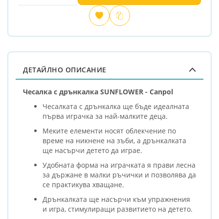
Добави
Сравни
в
любими
ДЕТАЙЛНО ОПИСАНИЕ
Чесалка с дрънкалка SUNFLOWER - Canpol
Чесалката с дрънкалка ще бъде идеалната
първа играчка за най-малките деца.
Меките елементи носят облекчение по
време на никнене на зъби, а дрънкалката
ще насърчи детето да играе.
Удобната форма на играчката я прави лесна
за държане в малки ръчички и позволява да
се практикува хващане.
Дрънкалката ще насърчи към упражнения
и игра, стимулиращи развитието на детето.