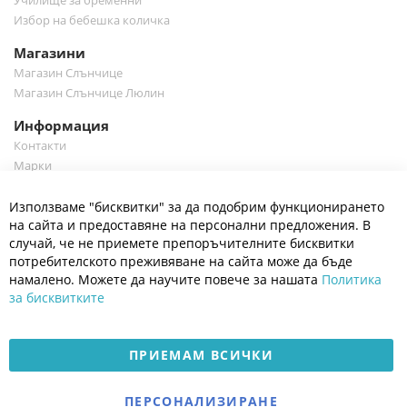
Училище за бременни
Избор на бебешка количка
Магазини
Магазин Слънчице
Магазин Слънчице Люлин
Информация
Контакти
Марки
Блог
Cl
Използваме "бисквитки" за да подобрим функционирането
Co
Полезно
Ba
на сайта и предоставяне на персонални предложения. В
Общи условия
случай, че не приемете препоръчителните бисквитки
Политика за поверителност
потребителското преживяване на сайта може да бъде
Платформа за OPC
намалено. Можете да научите повече за нашата
Политика
за бисквитките
Доставка и плащане
Карта на сайта
ПРИЕМАМ ВСИЧКИ
© 2026 Мое Бебе | Всички права запазени.
Електронен магазин
ПЕРСОНАЛИЗИРАНЕ