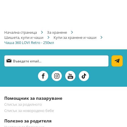
Начална страница
За хранене
Шишета, купи и чаши
Купи за хранене и чаши
Чаша 360 LOVI Retro - 250мл
Абонирай
се
за
нашия
е-
бюлетин:
Помощник за пазаруване
Списък за родилното
Списък за новородено бебе
Полезно за родителя