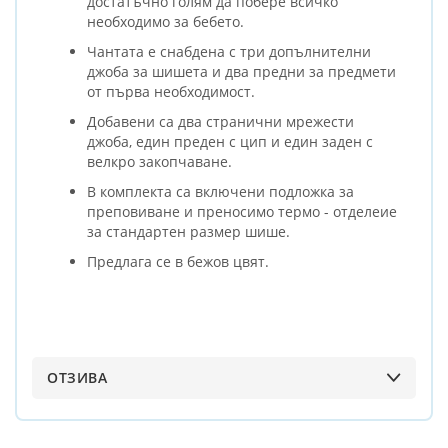
достатъчно голям да побере всичко
необходимо за бебето.
Чантата е снабдена с три допълнителни
джоба за шишета и два предни за предмети
от първа необходимост.
Добавени са два странични мрежести
джоба, един преден с цип и един заден с
велкро закопчаване.
В комплекта са включени подложка за
преповиване и преносимо термо - отделеие
за стандартен размер шише.
Предлага се в бежов цвят.
ОТЗИВА