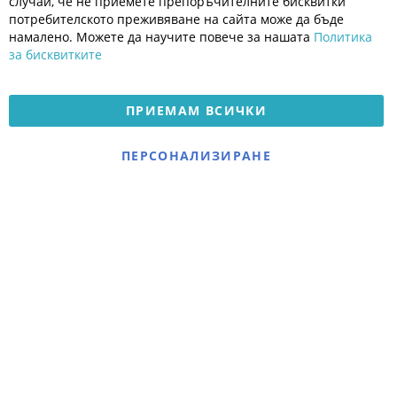
случай, че не приемете препоръчителните бисквитки
Политика за поверителност
потребителското преживяване на сайта може да бъде
Платформа за OPC
намалено. Можете да научите повече за нашата
Политика
за бисквитките
Доставка и плащане
Карта на сайта
ПРИЕМАМ ВСИЧКИ
© 2026 Мое Бебе | Всички права запазени.
Електронен магазин
ПЕРСОНАЛИЗИРАНЕ
разработен и поддържан
от