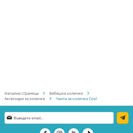
Начална страница
Бебешки колички
Аксесоари за колички
Чанта за количка Cool
Абонирай
се
за
нашия