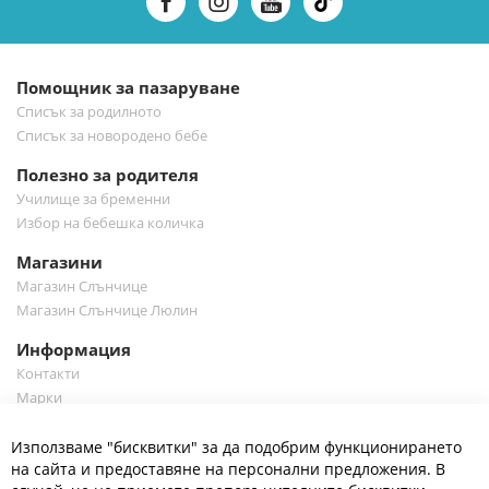
е-
бюлетин:
Помощник за пазаруване
Списък за родилното
Списък за новородено бебе
Полезно за родителя
Училище за бременни
Избор на бебешка количка
Магазини
Магазин Слънчице
Магазин Слънчице Люлин
Информация
Контакти
Марки
Блог
Cl
Използваме "бисквитки" за да подобрим функционирането
Co
Полезно
Ba
на сайта и предоставяне на персонални предложения. В
Общи условия