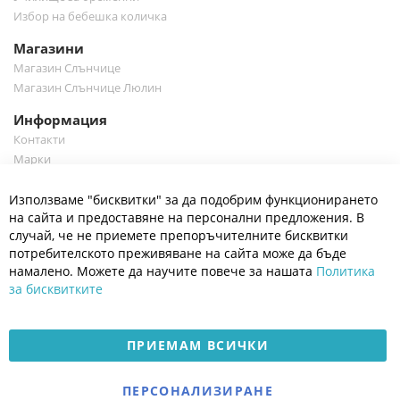
Избор на бебешка количка
Магазини
Магазин Слънчице
Магазин Слънчице Люлин
Информация
Контакти
Марки
Блог
Cl
Използваме "бисквитки" за да подобрим функционирането
Co
Полезно
Ba
на сайта и предоставяне на персонални предложения. В
Общи условия
случай, че не приемете препоръчителните бисквитки
Политика за поверителност
потребителското преживяване на сайта може да бъде
Платформа за OPC
намалено. Можете да научите повече за нашата
Политика
за бисквитките
Доставка и плащане
Карта на сайта
ПРИЕМАМ ВСИЧКИ
© 2026 Мое Бебе | Всички права запазени.
Електронен магазин
ПЕРСОНАЛИЗИРАНЕ
разработен и поддържан