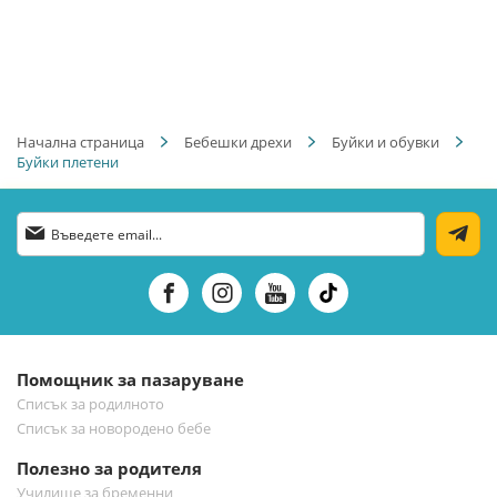
Начална страница
Бебешки дрехи
Буйки и обувки
Буйки плетени
Абонирай
се
за
нашия
е-
бюлетин:
Помощник за пазаруване
Списък за родилното
Списък за новородено бебе
Полезно за родителя
Училище за бременни