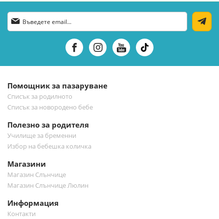
Абонирай
се
за
нашия
е-
бюлетин:
Помощник за пазаруване
Списък за родилното
Списък за новородено бебе
Полезно за родителя
Училище за бременни
Избор на бебешка количка
Магазини
Магазин Слънчице
Магазин Слънчице Люлин
Информация
Контакти