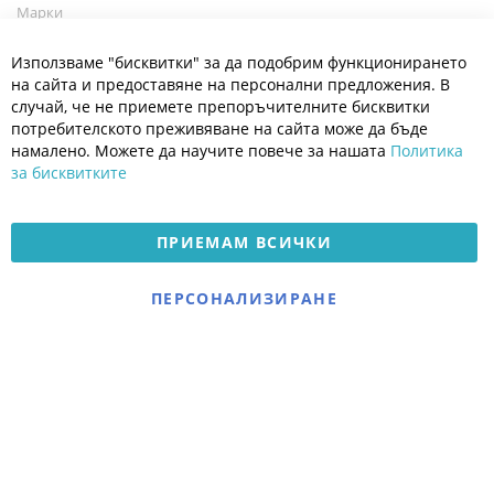
Марки
Блог
Cl
Използваме "бисквитки" за да подобрим функционирането
Co
Полезно
Ba
на сайта и предоставяне на персонални предложения. В
Общи условия
случай, че не приемете препоръчителните бисквитки
Политика за поверителност
потребителското преживяване на сайта може да бъде
Платформа за OPC
намалено. Можете да научите повече за нашата
Политика
за бисквитките
Доставка и плащане
Карта на сайта
ПРИЕМАМ ВСИЧКИ
© 2026 Мое Бебе | Всички права запазени.
Електронен магазин
ПЕРСОНАЛИЗИРАНЕ
разработен и поддържан
от