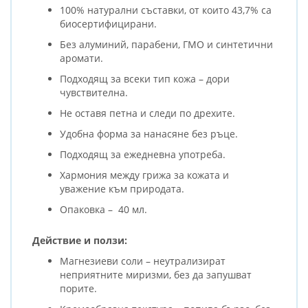
100% натурални съставки, от които 43,7% са
биосертифицирани.
Без алуминий, парабени, ГМО и синтетични
аромати.
Подходящ за всеки тип кожа – дори
чувствителна.
Не оставя петна и следи по дрехите.
Удобна форма за нанасяне без ръце.
Подходящ за ежедневна употреба.
Хармония между грижа за кожата и
уважение към природата.
Опаковка – 40 мл.
Действие и ползи:
Магнезиеви соли – неутрализират
неприятните миризми, без да запушват
порите.