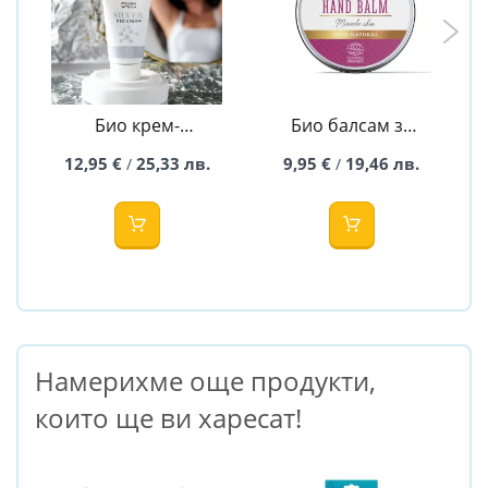
Био крем-
Био балсам за
дезодорант със
ръце Miracle skin
12,95 €
25,33 лв.
9,95 €
19,46 лв.
/
/
сребро - Wooden
- Wooden Spoon
Spoon
Намерихме още продукти,
които ще ви харесат!