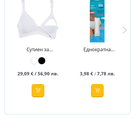
Сутиен за
Еднократна
кърмачки
охлаждаща
Органичен
подложка за след
памук - Naturana
раждане 1 бр. -
Canpol babies
29,09 € / 56,90 лв.
3,98 €
7,78 лв.
/