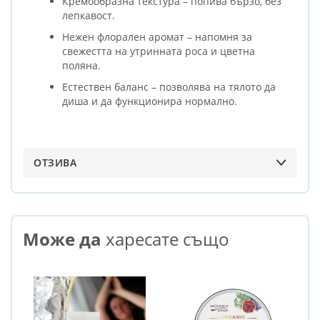
Кремообразна текстура – попива бързо, без
лепкавост.
Нежен флорален аромат – напомня за
свежестта на утринната роса и цветна
поляна.
Естествен баланс – позволява на тялото да
диша и да функционира нормално.
ОТЗИВА
Може да
харесате също