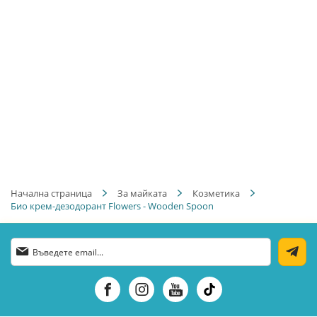
Начална страница
За майката
Козметика
Био крем-дезодорант Flowers - Wooden Spoon
Абонирай
се
за
нашия
е-
бюлетин: