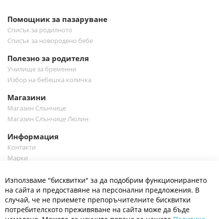
Помощник за пазаруване
Списък за родилното
Списък за новородено бебе
Полезно за родителя
Училище за бременни
Избор на бебешка количка
Магазини
Магазин Слънчице
Магазин Слънчице Люлин
Информация
Контакти
Марки
Блог
Cl
Използваме "бисквитки" за да подобрим функционирането
Co
Полезно
Ba
на сайта и предоставяне на персонални предложения. В
Общи условия
случай, че не приемете препоръчителните бисквитки
Политика за поверителност
потребителското преживяване на сайта може да бъде
Платформа за OPC