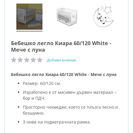
Бебешко легло Киара 60/120 White -
Мече с луна
Добави мнение
рейтинг:
Бебешко легло Киара 60/120 White - Мече с луна
Размер: 60/120 см.
Изработено е от масивен дървен материал –
бор и ПДЧ.
Просторно чекмедже, което се плъзга лесно и
безшумно.
3 нива на подматрачната рамка.