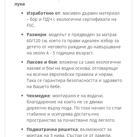
луна
Изработено от
: масивен дървен материал
– бор и ПДЧ с екологични сертификати на
FSC.
Размери
: моделът е предвиден за матрак
60/120 см, което го прави идеален избор за
детето от неговото раждане до навършване
на около 4 - 5 годишна възраст.
Лакове и бои
: вложени са само екологични
лакове и бои на водна основа, отговарящи
на всички европейски правила и норми.
Така се гарантира безопасността и здравето
на Вашето бебе.
Чекмедже
: монтирано е на водачи,
благодарение на които не се движи
директно върху пода. По този начин то стои
стабилно и осигурява достатъчно
пространство за почистване под леглото.
Подматрачна
решетка
: възможност за
монтаж на 3 нива. Състои се от ламели,