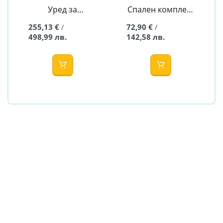
Уред за
Спален комплект
приготвяне на
от девет части -
255,13 €
72,90 €
/
/
адаптирано
Teddy Bear -
498,99 лв.
142,58 лв.
мляко - Smart
Розов
Baby Formula
Maker