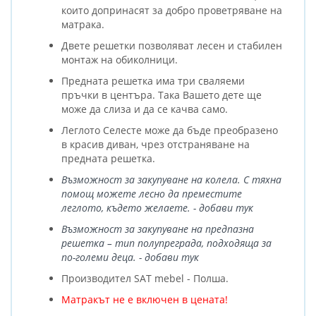
които допринасят за добро проветряване на
матрака.
Двете решетки позволяват лесен и стабилен
монтаж на обиколници.
Предната решетка има три сваляеми
пръчки в центъра. Така Вашето дете ще
може да слиза и да се качва само.
Леглото Селесте може да бъде преобразено
в красив диван, чрез отстраняване на
предната решетка.
Възможност за закупуване на колела. С тяхна
помощ можете лесно да преместите
леглото, където желаете. - добави тук
Възможност за закупуване на предпазна
решетка – тип полупреграда, подходяща за
по-големи деца. - добави тук
Производител SAT mebel - Полша.
Матракът не е включен в цената!