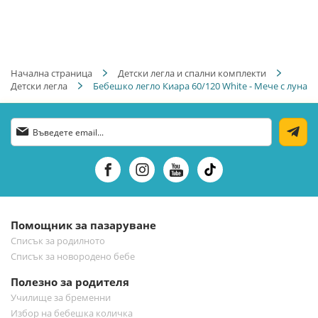
Начална страница
Детски легла и спални комплекти
Детски легла
Бебешко легло Киара 60/120 White - Мече с луна
Абонирай
се
за
нашия
е-
бюлетин:
Помощник за пазаруване
Списък за родилното
Списък за новородено бебе
Полезно за родителя
Училище за бременни
Избор на бебешка количка