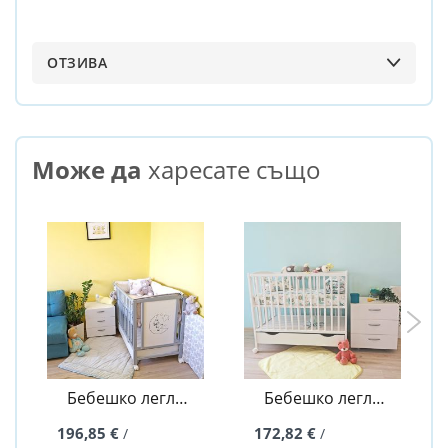
ОТЗИВА
Може да
харесате също
Бебешко легло
Бебешко легло
Киара - 60/120
Дара - 50/100
196,85 €
172,82 €
/
/
Grey - Мече с