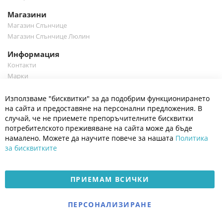
Магазини
Магазин Слънчице
Магазин Слънчице Люлин
Информация
Контакти
Марки
Блог
Cl
Използваме "бисквитки" за да подобрим функционирането
Co
Полезно
Ba
на сайта и предоставяне на персонални предложения. В
Общи условия
случай, че не приемете препоръчителните бисквитки
Политика за поверителност
потребителското преживяване на сайта може да бъде
Платформа за OPC
намалено. Можете да научите повече за нашата
Политика
за бисквитките
Доставка и плащане
Карта на сайта
ПРИЕМАМ ВСИЧКИ
© 2026 Мое Бебе | Всички права запазени.
Електронен магазин
ПЕРСОНАЛИЗИРАНЕ
разработен и поддържан
от