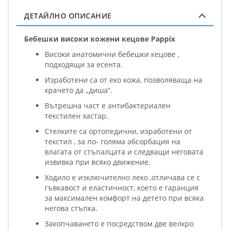
ДЕТАЙЛНО ОПИСАНИЕ
Бебешки високи кожени кецове Pappix
Високи анатомични бебешки кецове ,
подходящи за есента.
Изработени са от еко кожа, позволяваща на
крачето да „диша”.
Вътрешна част е антибактериален
текстилен хастар.
Стелките са ортопедични, изработени от
текстил , за по- голяма абсорбация на
влагата от стъпалцата и следващи неговата
извивка при всяко движение.
Ходило е изключително леко ,отличава се с
гъвкавост и еластичност, което е гаранция
за максимален комфорт на детето при всяка
негова стъпка.
Закопчаването е посредством две велкро