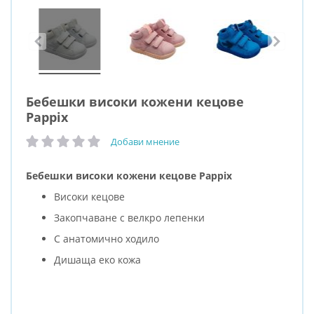
Бебешки високи кожени кецове
Pappix
Добави мнение
рейтинг:
Бебешки високи кожени кецове Pappix
Високи кецове
Закопчаване с велкро лепенки
С анатомично ходило
Дишаща еко кожа