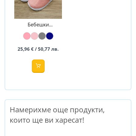
Бебешки
дишащи
маратонки -
Pappix
25,96 € / 50,77 лв.
Намерихме още продукти,
които ще ви харесат!