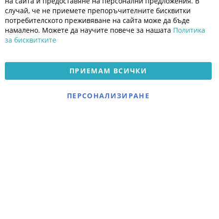
на сайта и предоставяне на персонални предложения. В
Общи условия
случай, че не приемете препоръчителните бисквитки
Политика за поверителност
потребителското преживяване на сайта може да бъде
Платформа за OPC
намалено. Можете да научите повече за нашата
Политика
за бисквитките
Доставка и плащане
Карта на сайта
ПРИЕМАМ ВСИЧКИ
© 2026 Мое Бебе | Всички права запазени.
Електронен магазин
ПЕРСОНАЛИЗИРАНЕ
разработен и поддържан
от