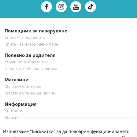
нашия
е-
бюлетин:
Помощник за пазаруване
Списък за родилното
Списък за новородено бебе
Полезно за родителя
Училище за бременни
Избор на бебешка количка
Магазини
Магазин Слънчице
Магазин Слънчице Люлин
Информация
Контакти
Марки
Блог
Cl
Използваме "бисквитки" за да подобрим функционирането
Co
Полезно
Ba