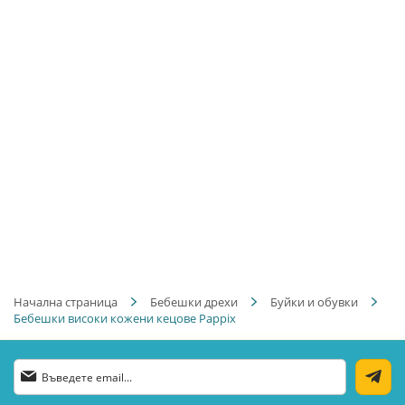
Начална страница
Бебешки дрехи
Буйки и обувки
Бебешки високи кожени кецове Pappix
Абонирай
се
за