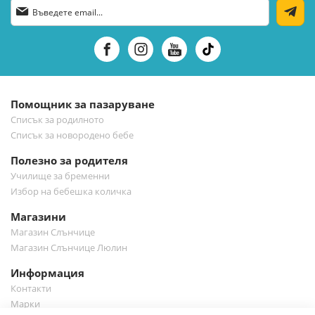
Абонирай
се
за
нашия
е-
бюлетин:
Помощник за пазаруване
Списък за родилното
Списък за новородено бебе
Полезно за родителя
Училище за бременни
Избор на бебешка количка
Магазини
Магазин Слънчице
Магазин Слънчице Люлин
Информация
Контакти
Марки