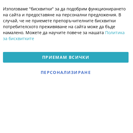
Блог
Използваме "бисквитки" за да подобрим функционирането
Полезно
на сайта и предоставяне на персонални предложения. В
Общи условия
случай, че не приемете препоръчителните бисквитки
Политика за поверителност
потребителското преживяване на сайта може да бъде
Платформа за OPC
намалено. Можете да научите повече за нашата
Политика
за бисквитките
Доставка и плащане
Карта на сайта
ПРИЕМАМ ВСИЧКИ
© 2026 Мое Бебе | Всички права запазени.
Електронен магазин
ПЕРСОНАЛИЗИРАНЕ
разработен и поддържан
от