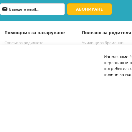
Абонирай
АБОНИРАНЕ
се
за
нашия
е-
Помощник за пазаруване
Полезно за родителя
бюлетин:
Списък за родилното
Училище за бременни
Списък за новородено бебе
Избор на бебешка количк
Използваме "
персонални п
потребителск
повече за н
© 2026 Мое Бебе | Всички права запазени.