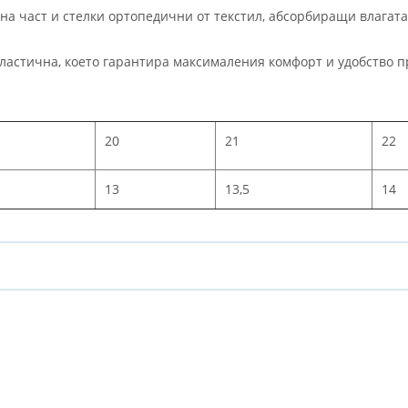
на част и стелки ортопедични от текстил, абсорбиращи влагат
еластична, което гарантира максималения комфорт и удобство п
20
21
22
13
13,5
14