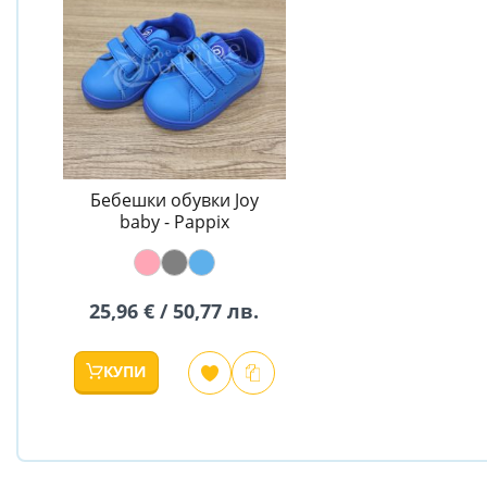
Бебешки обувки Joy
baby - Pappix
25,96 € / 50,77 лв.
КУПИ