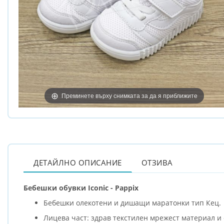
Преминете върху снимката за да я приближите
ДЕТАЙЛНО ОПИСАНИЕ
ОТЗИВА
Бебешки обувки Iconic - Pappix
Бебешки олекотени и дишащи маратонки тип Кец.
Лицева част: здрав текстилен мрежест материал и 