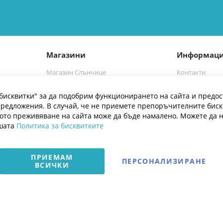
Магазини
Информац
Магазин Слънчице
Контакти
а
Магазин Слънчице Люлин
Марки
бисквитки" за да подобрим функционирането на сайта и предос
Блог
редложения. В случай, че не приемете препоръчителните бис
ото преживяване на сайта може да бъде намалено. Можете да 
ашата
Политика за бисквитките
ПРИЕМАМ
ПЕРСОНАЛИЗИРАНЕ
ВСИЧКИ