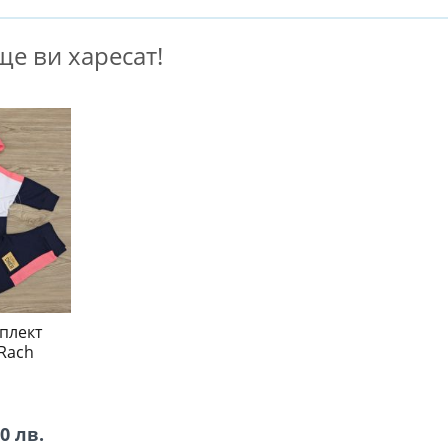
е ви харесат!
плект
 Rach
60 лв.