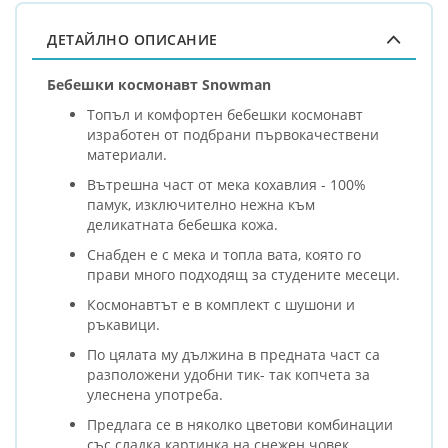
ДЕТАЙЛНО ОПИСАНИЕ
Бебешки космонавт Snowman
Топъл и комфортен бебешки космонавт
изработен от подбрани първокачествени
материали.
Вътрешна част от мека кохавлия - 100%
памук, изключително нежна към
деликатната бебешка кожа.
Снабден е с мека и топла вата, която го
прави много подходящ за студените месеци.
Космонавтът е в комплект с шушони и
ръкавици.
По цялата му дължина в предната част са
разположени удобни тик- так копчета за
улеснена употреба.
Предлага се в няколко цветови комбинации
със сладка картинка на снежен човек.