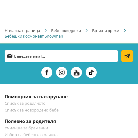
Начална страница
Бебешки дрехи
Връхни дрехи
Бебешки космонавт Snowman
Абонирай
се
за
нашия
е-
бюлетин:
Помощник за пазаруване
Списък за родилното
Списък за новородено бебе
Полезно за родителя
Училище за бременни
Избор на бебешка количка