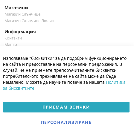
Магазини
Магазин Слънчице
Магазин Слънчице Люлин
Информация
Контакти
Марки
Блог
Cl
Използваме "бисквитки" за да подобрим функционирането
Co
Полезно
Ba
на сайта и предоставяне на персонални предложения. В
Общи условия
случай, че не приемете препоръчителните бисквитки
Политика за поверителност
потребителското преживяване на сайта може да бъде
Платформа за OPC
намалено. Можете да научите повече за нашата
Политика
за бисквитките
Доставка и плащане
Карта на сайта
ПРИЕМАМ ВСИЧКИ
© 2026 Мое Бебе | Всички права запазени.
Електронен магазин
ПЕРСОНАЛИЗИРАНЕ
разработен и поддържан
от