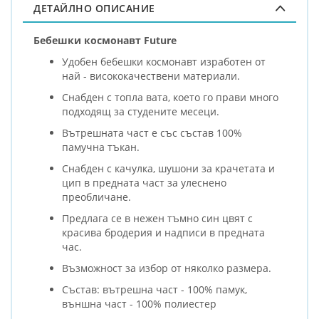
ДЕТАЙЛНО ОПИСАНИЕ
Бебешки космонавт Future
Удобен бебешки космонавт изработен от
най - висококачествени материали.
Снабден с топла вата, което го прави много
подходящ за студените месеци.
Вътрешната част е със състав 100%
памучна тъкан.
Снабден с качулка, шушони за крачетата и
цип в предната част за улеснено
преобличане.
Предлага се в нежен тъмно син цвят с
красива бродерия и надписи в предната
час.
Възможност за избор от няколко размера.
Състав: вътрешна част - 100% памук,
външна част - 100% полиестер