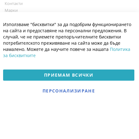
Контакти
Марки
Блог
Cl
Използваме "бисквитки" за да подобрим функционирането
Co
Полезно
Ba
на сайта и предоставяне на персонални предложения. В
Общи условия
случай, че не приемете препоръчителните бисквитки
Политика за поверителност
потребителското преживяване на сайта може да бъде
Платформа за OPC
намалено. Можете да научите повече за нашата
Политика
за бисквитките
Доставка и плащане
Карта на сайта
ПРИЕМАМ ВСИЧКИ
© 2026 Мое Бебе | Всички права запазени.
Електронен магазин
ПЕРСОНАЛИЗИРАНЕ
разработен и поддържан
от