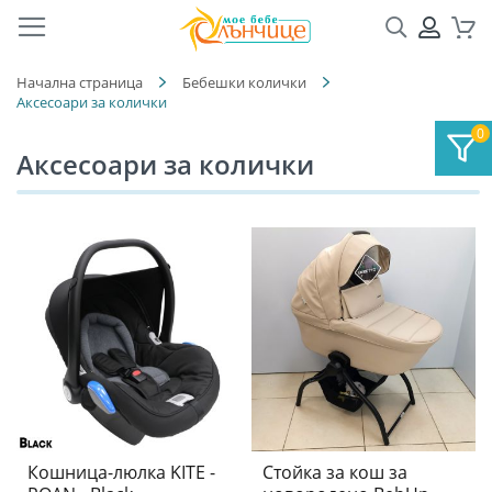
Търсене
ПРОФ
Кол
Начална страница
Бебешки колички
Аксесоари за колички
Аксесоари за колички
Кошница-люлка KITE -
Стойка за кош за