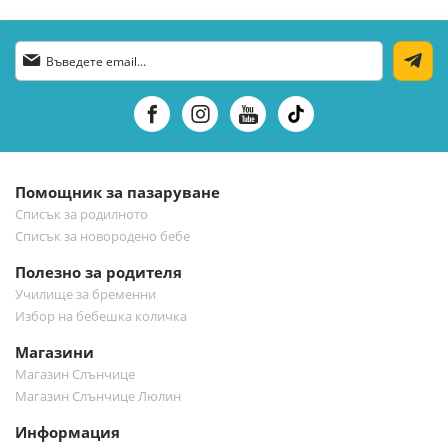
Абонирай
се
за
нашия
е-
бюлетин:
Помощник за пазаруване
Списък за родилното
Списък за новородено бебе
Полезно за родителя
Училище за бременни
Избор на бебешка количка
Магазини
Магазин Слънчице
Магазин Слънчице Люлин
Информация