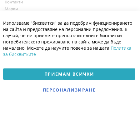
Контакти
Марки
Блог
Cl
Използваме "бисквитки" за да подобрим функционирането
Co
Полезно
Ba
на сайта и предоставяне на персонални предложения. В
Общи условия
случай, че не приемете препоръчителните бисквитки
Политика за поверителност
потребителското преживяване на сайта може да бъде
Платформа за OPC
намалено. Можете да научите повече за нашата
Политика
за бисквитките
Доставка и плащане
Карта на сайта
ПРИЕМАМ ВСИЧКИ
© 2026 Мое Бебе | Всички права запазени.
Електронен магазин
ПЕРСОНАЛИЗИРАНЕ
разработен и поддържан
от