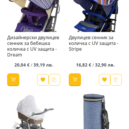
Дизайнерски двулицев
Двулицев сенник за
сенник за бебешка
количка с UV защита -
количка с UV защита -
Stripe
Dream
20,04 €
39,19 лв.
16,82 €
32,90 лв.
/
/