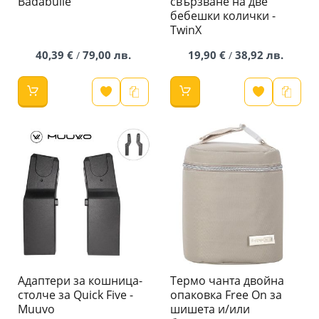
Badabulle
свързване на две
бебешки колички -
TwinX
40,39 €
79,00 лв.
19,90 €
38,92 лв.
/
/
Адаптери за кошница-
Термо чанта двойна
столче за Quick Five -
опаковка Free On за
Мuuvo
шишета и/или