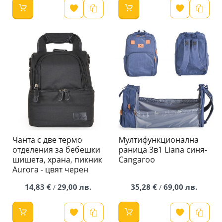
Чанта с две термо
Мултифункционална
отделения за бебешки
раница 3в1 Liana синя-
шишета, храна, пикник
Cangaroo
Aurora - цвят черен
14,83 €
29,00 лв.
35,28 €
69,00 лв.
/
/