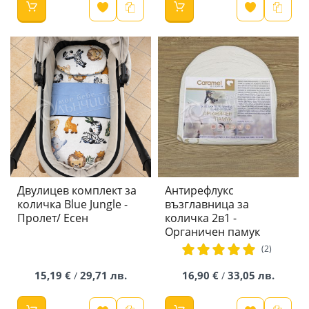
Двулицев комплект за
Антирефлукс
количка Blue Jungle -
възглавница за
Пролет/ Есен
количка 2в1 -
Органичен памук
рейтинг:
(2)
100%
15,19 €
29,71 лв.
16,90 €
33,05 лв.
/
/