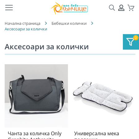
Търсене
ПРОФ
Кол
Начална страница
Бебешки колички
Аксесоари за колички
Аксесоари за колички
Чанта за количка Only
Универсална мека