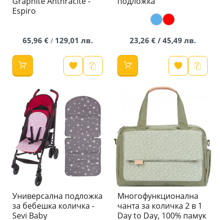
Graphite Anthracite -
подложка
Espiro
65,96 €
129,01 лв.
23,26 € / 45,49 лв.
/
Универсална подложка
Многофункционална
за бебешка количка -
чанта за количка 2 в 1
Sevi Baby
Day to Day, 100% памук