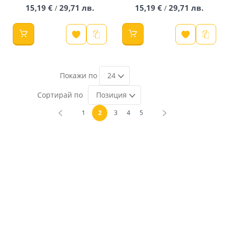
15,19 €
29,71 лв.
15,19 €
29,71 лв.
/
/
24
Позиция
Страница
Страница
Назад
Страница
В момента четете страница
Страница
Страница
Страница
Страница
Напред
1
2
3
4
5