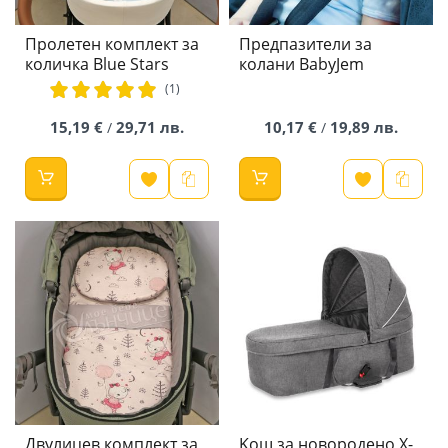
Пролетен комплект за
Предпазители за
количка Blue Stars
колани BabyJem
рейтинг:
(1)
100%
15,19 €
29,71 лв.
10,17 €
19,89 лв.
/
/
Двулицев комплект за
Kош за новородено X-