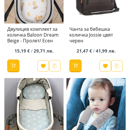
Двулицев комплект за
Чанта за бебешка
количка Baloon Dream
количка Jossie цвят
Beige - Пролет/ Есен
черен
15,19 €
29,71 лв.
21,47 €
41,99 лв.
/
/