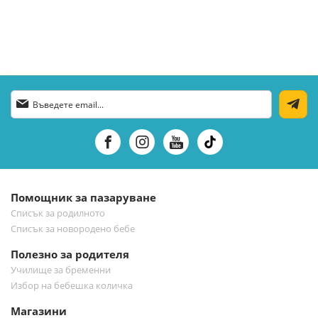
Абонирай
се
за
нашия
е-
бюлетин:
Помощник за пазаруване
Списък за родилното
Списък за новородено бебе
Полезно за родителя
Училище за бременни
Избор на бебешка количка
Магазини