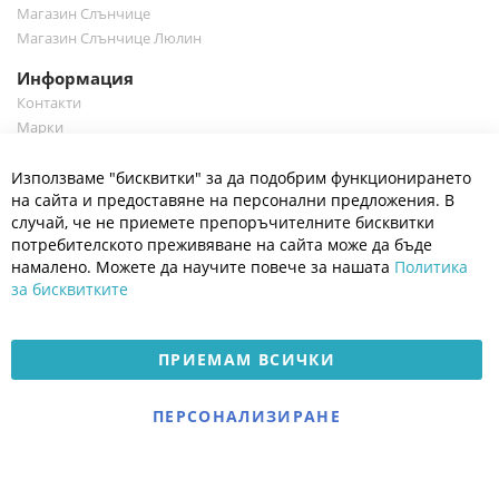
Магазин Слънчице
Магазин Слънчице Люлин
Информация
Контакти
Марки
Блог
Cl
Използваме "бисквитки" за да подобрим функционирането
Co
Полезно
Ba
на сайта и предоставяне на персонални предложения. В
Общи условия
случай, че не приемете препоръчителните бисквитки
Политика за поверителност
потребителското преживяване на сайта може да бъде
Платформа за OPC
намалено. Можете да научите повече за нашата
Политика
за бисквитките
Доставка и плащане
Карта на сайта
ПРИЕМАМ ВСИЧКИ
© 2026 Мое Бебе | Всички права запазени.
Електронен магазин
ПЕРСОНАЛИЗИРАНЕ
разработен и поддържан
от