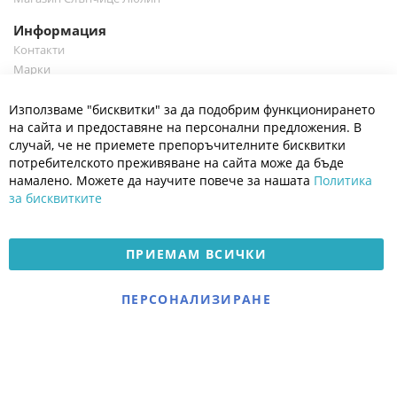
Информация
Контакти
Марки
Блог
Cl
Използваме "бисквитки" за да подобрим функционирането
Co
Полезно
Ba
на сайта и предоставяне на персонални предложения. В
Общи условия
случай, че не приемете препоръчителните бисквитки
Политика за поверителност
потребителското преживяване на сайта може да бъде
Платформа за OPC
намалено. Можете да научите повече за нашата
Политика
за бисквитките
Доставка и плащане
Карта на сайта
ПРИЕМАМ ВСИЧКИ
© 2026 Мое Бебе | Всички права запазени.
Електронен магазин
ПЕРСОНАЛИЗИРАНЕ
разработен и поддържан
от