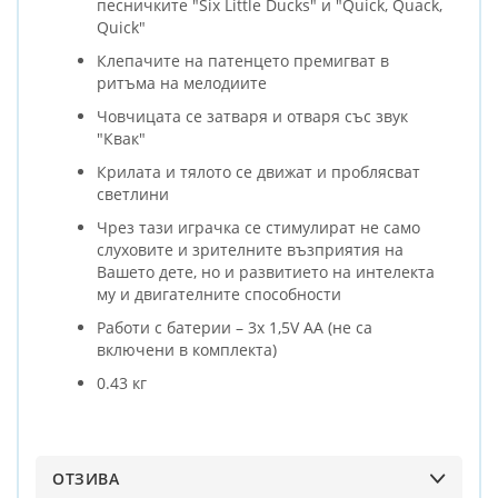
песничките "Six Little Ducks" и "Quick, Quack,
Quick"
Клепачите на патенцето премигват в
ритъма на мелодиите
Човчицата се затваря и отваря със звук
"Квак"
Крилата и тялото се движат и проблясват
светлини
Чрез тази играчка се стимулират не само
слуховите и зрителните възприятия на
Вашето дете, но и развитието на интелекта
му и двигателните способности
Работи с батерии – 3х 1,5V AA (не са
включени в комплекта)
0.43 кг
ОТЗИВА