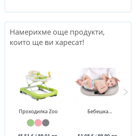
Намерихме още продукти,
които ще ви харесат!
Проходилка Zoo
Бебешка
електронна
везна
45,51 € / 89,01 лв.
51,08 €
99,90 лв.
/