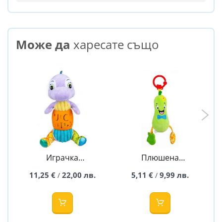
Може да
харесате също
Играчка
Плюшена
Динозавър -
играчка за
11,25 €
22,00 лв.
5,11 €
9,99 лв.
/
/
Bendy - Bali Bazoo
количка Bell - Bali
Bazoo