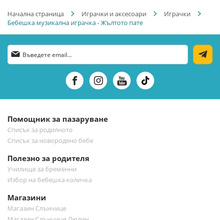
Начална страница
Играчки и аксесоари
Играчки
Бебешка музикална играчка - Жълтото пате
Абонирай
се
за
нашия
е-
бюлетин:
Помощник за пазаруване
Списък за родилното
Списък за новородено бебе
Полезно за родителя
Училище за бременни
Избор на бебешка количка
Магазини
Магазин Слънчице
Магазин Слънчице Люлин