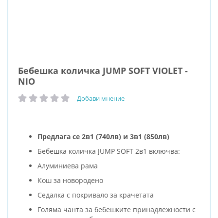
Бебешка количка JUMP SOFT VIOLET -
NIO
Добави мнение
рейтинг:
Предлага се 2в1 (740лв) и 3в1 (850лв)
Бебешка количка JUMP SOFT 2в1 включва:
Алуминиева рама
Кош за новородено
Седалка с покривало за крачетата
Голяма чанта за бебешките принадлежности с