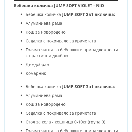
Бебешка количка JUMP SOFT VIOLET - NIO
Бебешка количка
JUMP SOFT 2в1 включва:
Алуминиева рама
Кош за новородено
Седалка с покривало за крачетата
Голяма чанта за бебешките принадлежности
с практични джобове
Дъждобран
Комарник
Бебешка количка
JUMP SOFT 3в1 включва:
Алуминиева рама
Кош за новородено
Седалка с покривало за крачетата
Стол за кола - кошница 0-10кг (група 0)
Голяма чанта за бебешките принадлежности