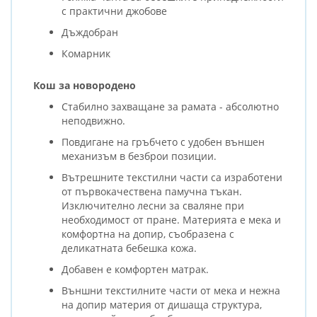
с практични джобове
Дъждобран
Комарник
Кош за новородено
Стабилно захващане за рамата - абсолютно
неподвижно.
Повдигане на гръбчето с удобен външен
механизъм в безброи позиции.
Вътрешните текстилни части са изработени
от първокачествена памучна тъкан.
Изключително лесни за сваляне при
необходимост от пране. Материята е мека и
комфортна на допир, съобразена с
деликатната бебешка кожа.
Добавен е комфортен матрак.
Външни текстилните части от мека и нежна
на допир материя от дишаща структура,