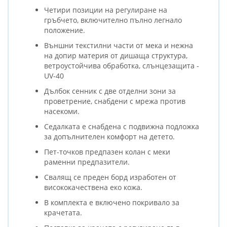
Четири позиции на регулиране на
гръбчето, включително пълно легнало
положение.
Външни текстилни части от мека и нежна
на допир материя от дишаща структура,
ветроустойчива обработка, слънцезащита -
UV-40
Дълбок сенник с две отделни зони за
проветрение, снабдени с мрежа против
насекоми.
Седалката е снабдена с подвижна подложка
за допълнителен комфорт на детето.
Пет-точков предпазен колан с меки
раменни предпазители.
Свалящ се преден борд изработен от
висококачествена еко кожа.
В комплекта е включено покривало за
крачетата.