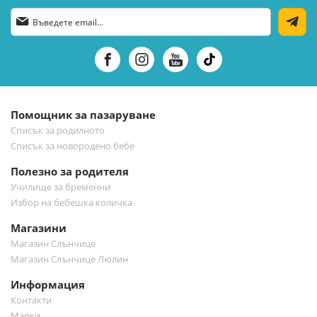
Абонирай
се
за
нашия
е-
бюлетин:
Помощник за пазаруване
Списък за родилното
Списък за новородено бебе
Полезно за родителя
Училище за бременни
Избор на бебешка количка
Магазини
Магазин Слънчице
Магазин Слънчице Люлин
Информация
Контакти
Марки