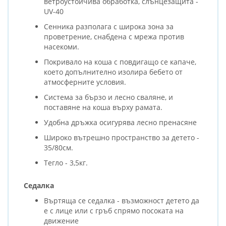
ветроустойчива обработка, слънцезащита -
UV-40
Сенника разполага с широка зона за
проветрение, снабдена с мрежа против
насекоми.
Покривало на коша с повдигащо се капаче,
което допълнително изолира бебето от
атмосферните условия.
Система за бързо и лесно сваляне, и
поставяне на коша върху рамата.
Удобна дръжка осигурява лесно пренасяне
Широко вътрешно пространство за детето -
35/80см.
Тегло - 3,5кг.
Седалка
Въртяща се седалка - възможност детето да
е с лице или с гръб спрямо посоката на
движение