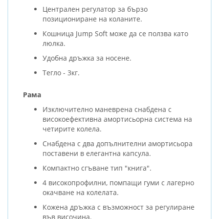
Централен регулатор за бързо
позициониране на коланите.
Кошница Jump Soft може да се ползва като
люлка.
Удобна дръжка за носене.
Тегло - 3кг.
Рама
Изключително маневрена снабдена с
високоефективна амортисьорна система на
четирите колела.
Снабденa с два допълнителни амортисьора
поставени в елегантна капсула.
Компактно сгъване тип "книга".
4 високопрофилни, помпащи гуми с лагерно
окачване на колелата.
Кожена дръжка с възможност за регулиране
във височина.