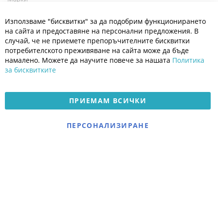
Блог
Cl
Използваме "бисквитки" за да подобрим функционирането
Co
Полезно
Ba
на сайта и предоставяне на персонални предложения. В
Общи условия
случай, че не приемете препоръчителните бисквитки
Политика за поверителност
потребителското преживяване на сайта може да бъде
Платформа за OPC
намалено. Можете да научите повече за нашата
Политика
за бисквитките
Доставка и плащане
Карта на сайта
ПРИЕМАМ ВСИЧКИ
© 2026 Мое Бебе | Всички права запазени.
Електронен магазин
ПЕРСОНАЛИЗИРАНЕ
разработен и поддържан
от