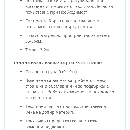
Поставка за крачета с регулиране във
височина и покритие от еко кожа. Лесно за
почистване при необходимост.
Система за бързо и лесно сваляне, и
поставяне на коша върху рамата
Голямо вътрешно пространство за детето -
35/86см.
Тегло - 3.2кг.
Стол за кола - кошница JUMP SOFT 0-10кг
Столче от група 0 (0-10кг).
Включени са вложка за гръбчето с меки
странични възглавнички за поддържане
главата на бебето. Включено е и покривало
за крачетата.
Текстилни части от висококачествена и
мека на допир материя.
Три-точков предпазен колан с меки
раменни подложки.