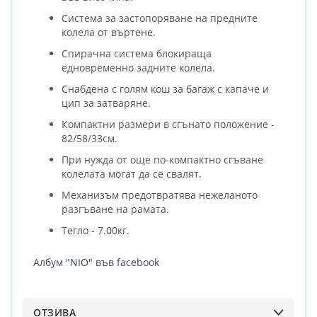
Система за застопоряване на предните
колела от въртене.
Спирачна система блокираща
едновременно задните колела.
Снабдена с голям кош за багаж с капаче и
цип за затваряне.
Компактни размери в сгънато положение -
82/58/33см.
При нужда от още по-компактно сгъване
колелата могат да се свалят.
Механизъм предотвратява нежеланото
разгъване на рамата.
Тегло - 7.00кг.
Албум "NIO" във facebook
ОТЗИВА