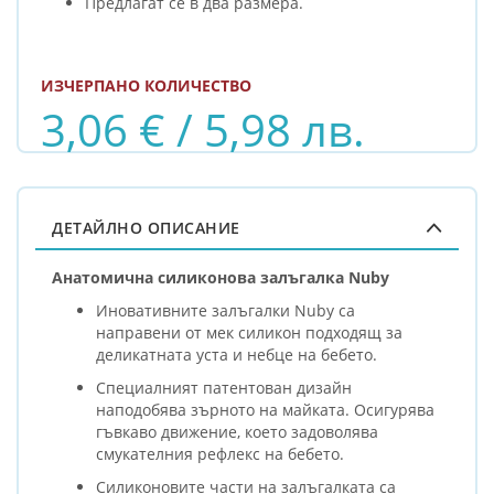
Предлагат се в два размера.
ИЗЧЕРПАНО КОЛИЧЕСТВО
3,06 € / 5,98 лв.
ДЕТАЙЛНО ОПИСАНИЕ
Анатомична силиконова залъгалка Nuby
Иновативните залъгалки Nuby са
направени от мек силикон подходящ за
деликатната уста и небце на бебето.
Специалният патентован дизайн
наподобява зърното на майката. Осигурява
гъвкаво движение, което задоволява
смукателния рефлекс на бебето.
Силиконовите части на залъгалката са