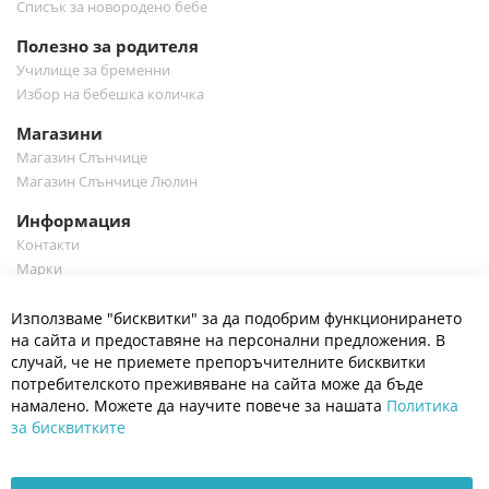
Списък за новородено бебе
Полезно за родителя
Училище за бременни
Избор на бебешка количка
Магазини
Магазин Слънчице
Магазин Слънчице Люлин
Информация
Контакти
Марки
Блог
Cl
Използваме "бисквитки" за да подобрим функционирането
Co
Полезно
Ba
на сайта и предоставяне на персонални предложения. В
Общи условия
случай, че не приемете препоръчителните бисквитки
Политика за поверителност
потребителското преживяване на сайта може да бъде
Платформа за OPC
намалено. Можете да научите повече за нашата
Политика
за бисквитките
Доставка и плащане
Карта на сайта