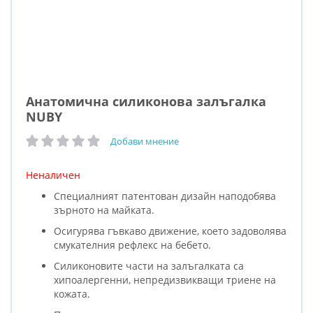
Анатомична силиконова залъгалка
NUBY
Добави мнение
рейтинг:
Неналичен
Специалният патентован дизайн наподобява
зърното на майката.
Осигурява гъвкаво движение, което задоволява
смукателния рефлекс на бебето.
Силиконовите части на залъгалката са
хипоалергенни, непредизвикващи триене на
кожата.