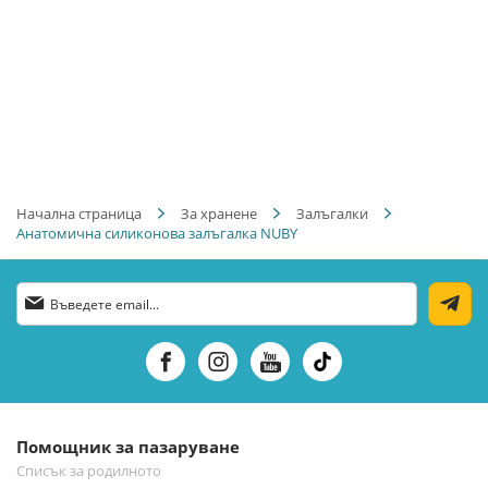
Начална страница
За хранене
Залъгалки
Анатомична силиконова залъгалка NUBY
Абонирай
се
за
нашия
е-
бюлетин:
Помощник за пазаруване
Списък за родилното