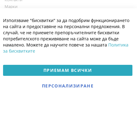
Марки
Блог
Cl
Използваме "бисквитки" за да подобрим функционирането
Co
Полезно
Ba
на сайта и предоставяне на персонални предложения. В
Общи условия
случай, че не приемете препоръчителните бисквитки
Политика за поверителност
потребителското преживяване на сайта може да бъде
Платформа за OPC
намалено. Можете да научите повече за нашата
Политика
за бисквитките
Доставка и плащане
Карта на сайта
ПРИЕМАМ ВСИЧКИ
© 2026 Мое Бебе | Всички права запазени.
Електронен магазин
ПЕРСОНАЛИЗИРАНЕ
разработен и поддържан
от