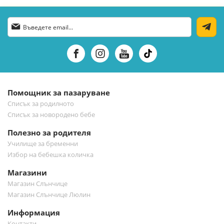
Абонирай
се
за
нашия
е-
бюлетин:
Помощник за пазаруване
Списък за родилното
Списък за новородено бебе
Полезно за родителя
Училище за бременни
Избор на бебешка количка
Магазини
Магазин Слънчице
Магазин Слънчице Люлин
Информация
Контакти