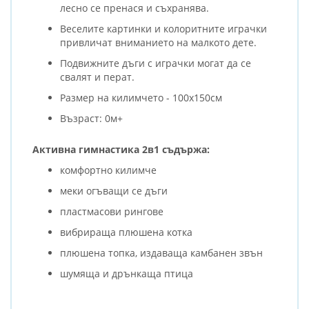
лесно се пренася и съхранява.
Веселите картинки и колоритните играчки
привличат вниманието на малкото дете.
Подвижните дъги с играчки могат да се
свалят и перат.
Размер на килимчето - 100x150см
Възраст: 0м+
Активна гимнастика 2в1 съдържа:
комфортно килимче
меки огъващи се дъги
пластмасови рингове
вибрираща плюшена котка
плюшена топка, издаваща камбанен звън
шумяща и дрънкаща птица