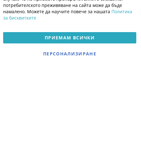
Политика за поверителност
потребителското преживяване на сайта може да бъде
Платформа за OPC
намалено. Можете да научите повече за нашата
Политика
за бисквитките
Доставка и плащане
Карта на сайта
ПРИЕМАМ ВСИЧКИ
© 2026 Мое Бебе | Всички права запазени.
Електронен магазин
ПЕРСОНАЛИЗИРАНЕ
разработен и поддържан
от