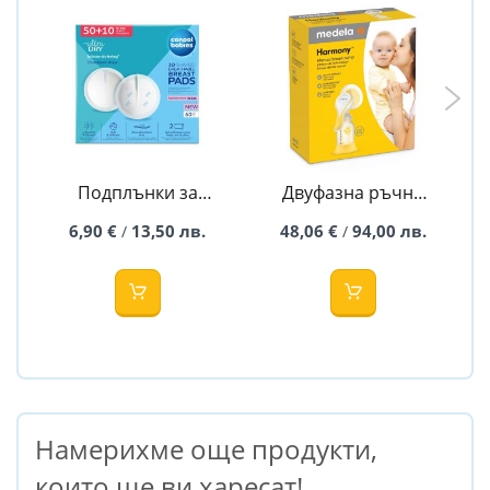
Подплънки за
Двуфазна ръчна
кърма 60 бр. -
помпа за кърма
6,90 €
13,50 лв.
48,06 €
94,00 лв.
/
/
CANPOL
HARMONY -
MEDELA - New
Намерихме още продукти,
които ще ви харесат!