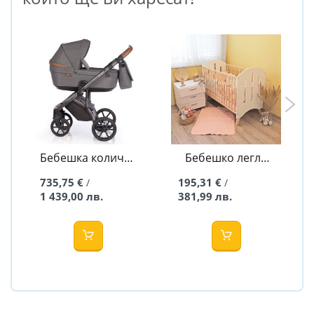
Бебешка количка
Бебешко легло
2в1 BLOOM
Инга - 60/120
735,75 €
195,31 €
/
/
BLACK DOTS -
1 439,00 лв.
381,99 лв.
ROAN