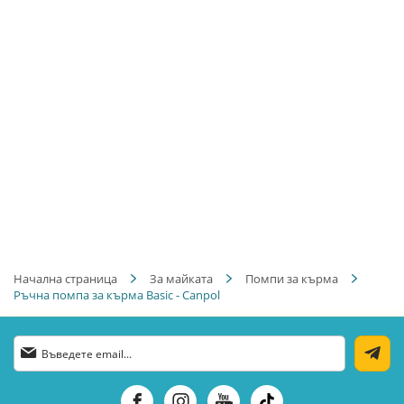
Начална страница
За майката
Помпи за кърма
Ръчна помпа за кърма Basic - Canpol
Абонирай
се
за
нашия