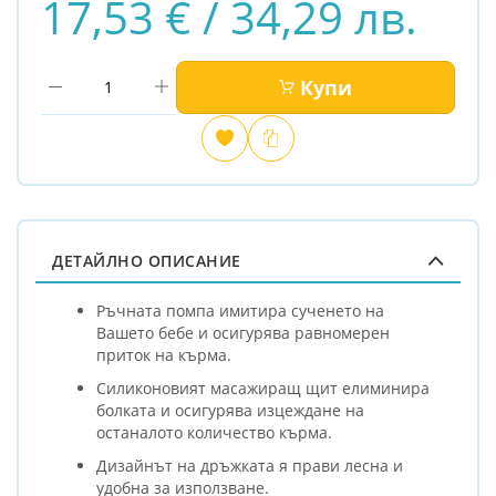
17,53 € / 34,29 лв.
Купи
Добави
Сравни
в
любими
ДЕТАЙЛНО ОПИСАНИЕ
Ръчната помпа имитира сученето на
Вашето бебе и осигурява равномерен
приток на кърма.
Силиконовият масажиращ щит елиминира
болката и осигурява изцеждане на
останалото количество кърма.
Дизайнът на дръжката я прави лесна и
удобна за използване.