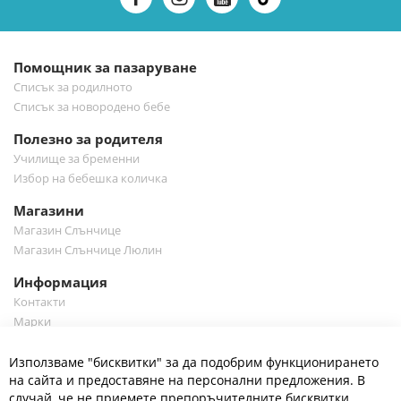
е-
бюлетин:
Помощник за пазаруване
Списък за родилното
Списък за новородено бебе
Полезно за родителя
Училище за бременни
Избор на бебешка количка
Магазини
Магазин Слънчице
Магазин Слънчице Люлин
Информация
Контакти
Марки
Блог
Cl
Използваме "бисквитки" за да подобрим функционирането
Co
Полезно
Ba
на сайта и предоставяне на персонални предложения. В
Общи условия
случай, че не приемете препоръчителните бисквитки