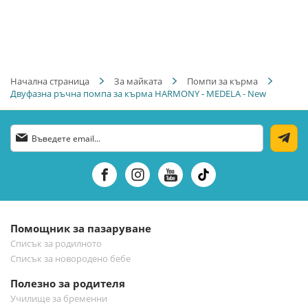
Начална страница
За майката
Помпи за кърма
Двуфазна ръчна помпа за кърма HARMONY - MEDELA - New
Абонирай
се
за
нашия
е-
бюлетин:
Помощник за пазаруване
Списък за родилното
Списък за новородено бебе
Полезно за родителя
Училище за бременни