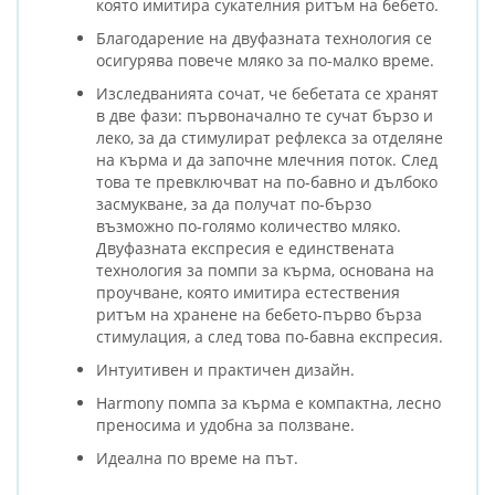
която имитира сукателния ритъм на бебето.
Благодарение на двуфазната технология се
осигурява повече мляко за по-малко време.
Изследванията сочат, че бебетата се хранят
в две фази: първоначално те сучат бързо и
леко, за да стимулират рефлекса за отделяне
на кърма и да започне млечния поток. След
това те превключват на по-бавно и дълбоко
засмукване, за да получат по-бързо
възможно по-голямо количество мляко.
Двуфазната експресия е единствената
технология за помпи за кърма, основана на
проучване, която имитира естествения
ритъм на хранене на бебето-първо бърза
стимулация, а след това по-бавна експресия.
Интуитивен и практичен дизайн.
Harmony помпа за кърма е компактна, лесно
преносима и удобна за ползване.
Идеална по време на път.