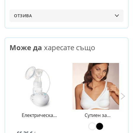
ОТЗИВА
Може да
харесате също
Електрическа
Сутиен за
помпа за кърма
кърмачки -
Easy Start -
Naturana
Canpol
66,26 €