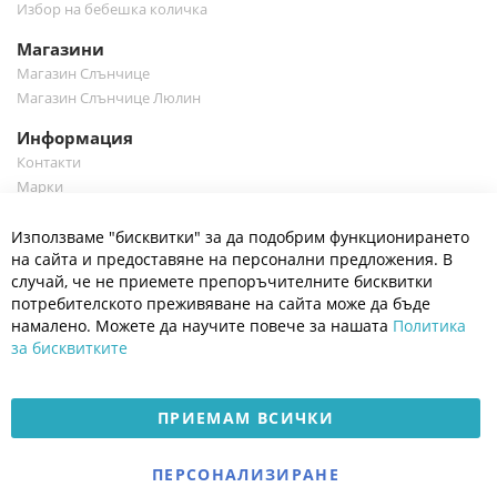
Избор на бебешка количка
Магазини
Магазин Слънчице
Магазин Слънчице Люлин
Информация
Контакти
Марки
Блог
Cl
Използваме "бисквитки" за да подобрим функционирането
Co
Полезно
Ba
на сайта и предоставяне на персонални предложения. В
Общи условия
случай, че не приемете препоръчителните бисквитки
Политика за поверителност
потребителското преживяване на сайта може да бъде
Платформа за OPC
намалено. Можете да научите повече за нашата
Политика
за бисквитките
Доставка и плащане
Карта на сайта
ПРИЕМАМ ВСИЧКИ
© 2026 Мое Бебе | Всички права запазени.
Електронен магазин
ПЕРСОНАЛИЗИРАНЕ
разработен и поддържан