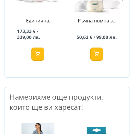
Единична
Ръчна помпа за
електрическа
изцеждане на
173,33 €
/
помпа за кърма
кърма Natural
339,00 лв.
50,62 €
99,00 лв.
/
Natural Motion
Motion - Philips
Advanced - Philips
AVENT
AVENT
Намерихме още продукти,
които ще ви харесат!