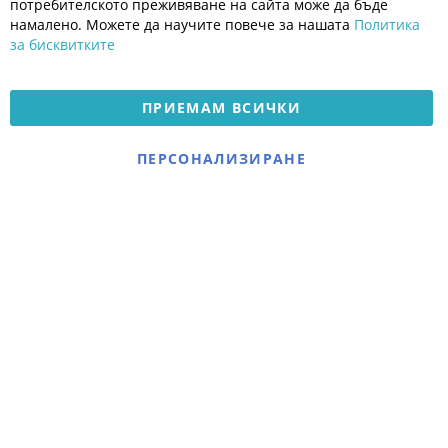
Политика за поверителност
потребителското преживяване на сайта може да бъде
Платформа за OPC
намалено. Можете да научите повече за нашата
Политика
за бисквитките
Доставка и плащане
Карта на сайта
ПРИЕМАМ ВСИЧКИ
© 2026 Мое Бебе | Всички права запазени.
Електронен магазин
ПЕРСОНАЛИЗИРАНЕ
разработен и поддържан
от