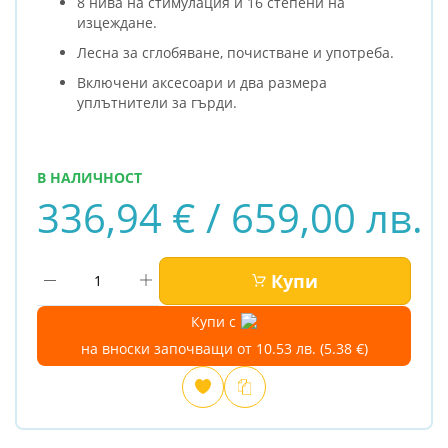
8 нива на стимулация и 16 степени на
изцеждане.
Лесна за сглобяване, почистване и употреба.
Включени аксесоари и два размера
уплътнители за гърди.
В НАЛИЧНОСТ
336,94 € / 659,00 лв.
Купи
Купи с
на вноски започващи от 10.53 лв. (5.38 €)
Добави
Сравни
в
любими