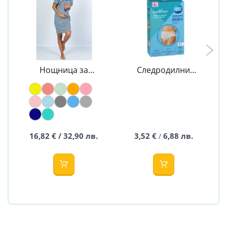
Нощница за
Следродилни
кърмене с къс
гащи - CANPOL
ръкав
16,82 € / 32,90 лв.
3,52 €
6,88 лв.
/