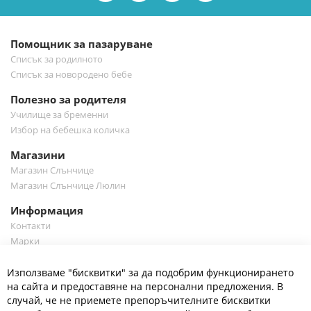
е-
бюлетин:
Помощник за пазаруване
Списък за родилното
Списък за новородено бебе
Полезно за родителя
Училище за бременни
Избор на бебешка количка
Магазини
Магазин Слънчице
Магазин Слънчице Люлин
Информация
Контакти
Марки
Блог
Cl
Използваме "бисквитки" за да подобрим функционирането
Co
Полезно
Ba
на сайта и предоставяне на персонални предложения. В
Общи условия
случай, че не приемете препоръчителните бисквитки