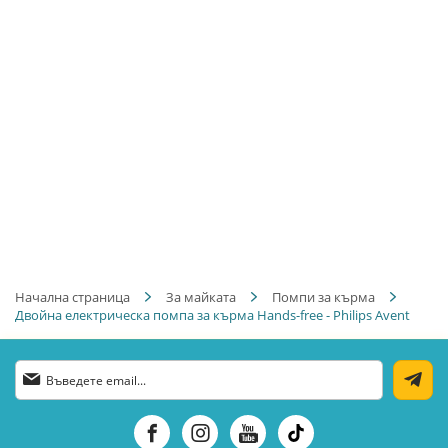
Начална страница
За майката
Помпи за кърма
Двойна електрическа помпа за кърма Hands-free - Philips Avent
Абонирай
се
за
нашия