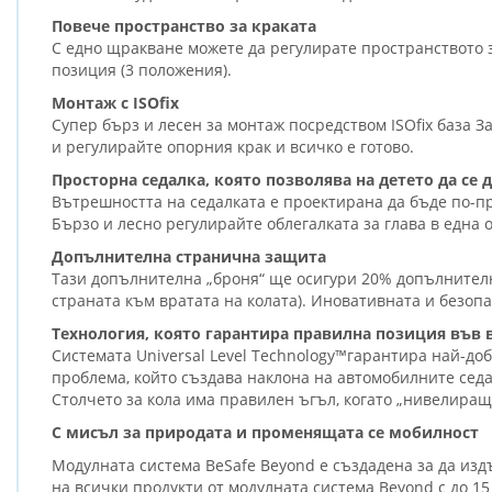
Повече пространство за краката
С едно щракване можете да регулирате пространството за
позиция (3 положения).
Монтаж с ISOfix
Супер бърз и лесен за монтаж посредством ISOfix база З
и регулирайте опорния крак и всичко е готово.
Просторна седалка, която позволява на детето да се
Вътрешността на седалката е проектирана да бъде по-пр
Бързо и лесно регулирайте облегалката за глава в една 
Допълнителна странична защита
Тази допълнителна „броня“ ще осигури 20% допълнителна
страната към вратата на колата). Иновативната и безопа
Технология, която гарантира правилна позиция във
Системата Universal Level Technology™гарантира най-до
проблема, който създава наклона на автомобилните седа
Столчето за кола има правилен ъгъл, когато „нивелиращо
С мисъл за природата и променящата се мобилност
Модулната система BeSafe Beyond е създадена за да из
на всички продукти от модулната система Beyond с до 15 г