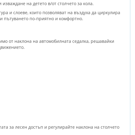
 изваждане на детето в/от столчето за кола.
ура и слоеве, които позволяват на въздуха да циркулира
ави пътуването по-приятно и комфортно.
симо от наклона на автомобилната седалка, решавайки
движението.
атата за лесен достъп и регулирайте наклона на столчето