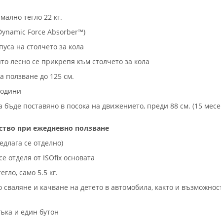
мално тегло 22 кг.
Dynamic Force Absorber™)
уса на столчето за кола
ято лесно се прикрепя към столчето за кола
 ползване до 125 см.
години
 бъде поставяно в посока на движението, преди 88 см. (15 месе
ство при ежедневно ползване
едлага се отделно)
е отделя от ISOfix основата
гло, само 5.5 кг.
о сваляне и качване на детето в автомобила, както и възможност
ъка и един бутон