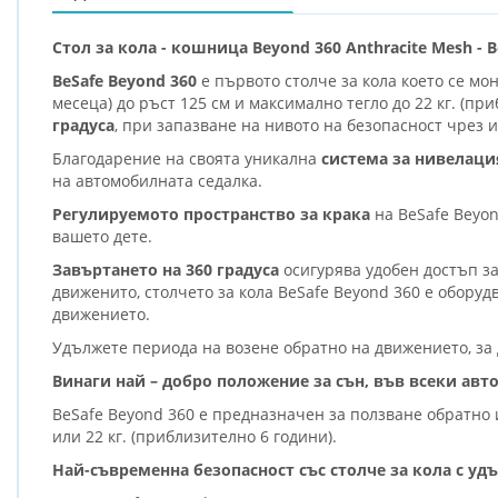
Стол за кола - кошница Beyond 360 Anthracite Mesh - B
BeSafe Beyond 360
е първото столче за кола което се мо
месеца) до ръст 125 см и максимално тегло до 22 кг. (пр
градуса
, при запазване на нивото на безопасност чрез
Благодарение на своята уникална
система за нивелаци
на автомобилната седалка.
Регулируемото пространство за крака
на BeSafe Beyon
вашето дете.
Завъртането на 360 градуса
осигурява удобен достъп за
движенито, столчето за кола BeSafe Beyond 360 е оборуд
движението.
Удължете периода на возене обратно на движението, за д
Винаги най – добро положение за сън, във всеки авто
BeSafe Beyond 360 е предназначен за ползване обратно и
или 22 кг. (приблизително 6 години).
Най-съвременна безопасност със столче за кола с у