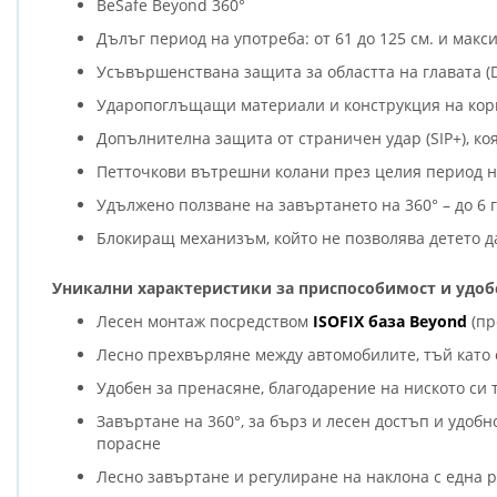
BeSafe Beyond 360°
Дълъг период на употреба: от 61 до 125 см. и макси
Усъвършенствана защита за областта на главата (
Ударопоглъщащи материали и конструкция на корп
Допълнителна защита от страничен удар (SIP+), ко
Петточкови вътрешни колани през целия период на
Удължено ползване на завъртането на 360° – до 6 
Блокиращ механизъм, който не позволява детето да
Уникални характеристики за приспособимост и удоб
Лесен монтаж посредством
ISOFIX база Beyond
(пр
Лесно прехвърляне между автомобилите, тъй като с
Удобен за пренасяне, благодарение на ниското си те
Завъртане на 360°, за бърз и лесен достъп и удобн
порасне
Лесно завъртане и регулиране на наклона с една р