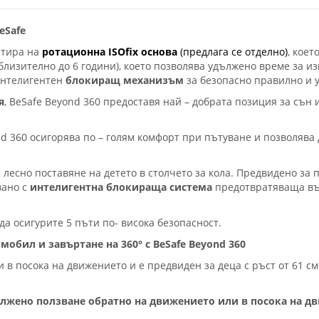
eSafe
нтира на
ротационна ISOfix основа
(предлага се отделно)
, коет
иблизително до 6 години), което позволява удължено време за и
 интелигентен
блокиращ механизъм
за безопасно правилно и 
я
, BeSafe Beyond 360 предоставя най – добрата позиция за сън
d 360 осигорява по – голям комфорт при пътуване и позволява 
 лесно поставяне на детето в столчето за кола. Предвидено за 
вано с
интелигентна блокираща система
предотвратяваща въз
а осигурите 5 пъти по- висока безопасност.
мобил и завъртане на 360° с BeSafe Beyond 360
 в посока на движението и е предвиден за деца с ръст от 61 см.
дължено ползване обратно на движението или в посока на д