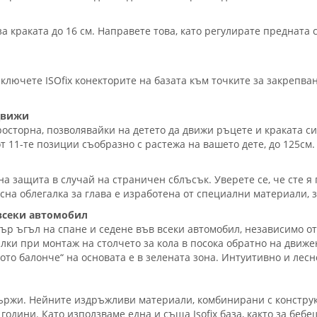
 краката до 16 см. Направете това, като регулирате предната ск
аключете ISOfix конекторите на базата към точките за закрепва
 движи
осторна, позволявайки на детето да движи ръцете и краката си,
от 11-те позиции съобразно с растежа на вашето дете, до 125см.
 защита в случай на страничен сблъсък. Уверете се, че сте я
сна облегалка за глава е изработена от специални материали, з
 всеки автомобил
бър ъгъл на спане и седене във всеки автомобил, независимо о
лки при монтаж на столчето за кола в посока обратно на движе
то балонче“ на основата е в зелената зона. Интуитивно и лесн
държи. Нейните издръжливи материали, комбинирани с конструк
одини. Като използваме една и съща Isofix база, както за бебеш