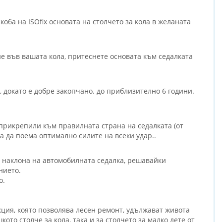
оба на ISOfix основата на столчето за кола в желаната
не във вашата кола, притеснете основата към седалката
 докато е добре закопчано. до приблизително 6 години.
 прикрепили към правилната страна на седалката (от
а да поема оптимално силите на всеки удар..
т наклона на автомобилната седалка, решавайки
нието.
о.
ция, която позволява лесен ремонт, удължават живота
кото столче за кола, така и за столчето за малко дете от