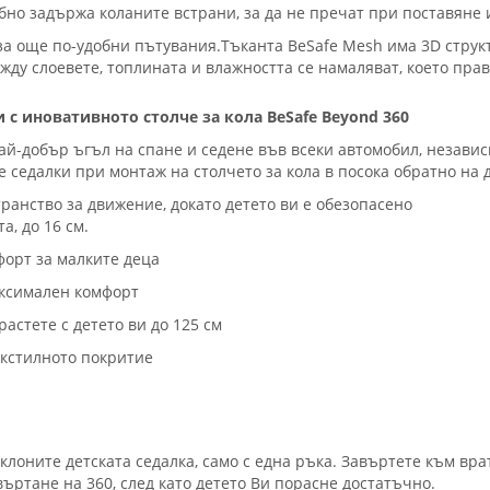
обно задържа коланите встрани, за да не пречат при поставяне и
за още по-удобни пътувания.Тъканта BeSafe Mesh има 3D структ
между слоевете, топлината и влажността се намаляват, което пр
 с иновативното столче за кола BeSafe Beyond 360
най-добър ъгъл на спане и седене във всеки автомобил, незави
 седалки при монтаж на столчето за кола в посока обратно на 
транство за движение, докато детето ви е обезопасено
а, до 16 см.
форт за малките деца
аксимален комфорт
растете с детето ви до 125 см
екстилното покритие
аклоните детската седалка, само с една ръка. Завъртете към вр
въртане на 360, след като детето Ви порасне достатъчно.