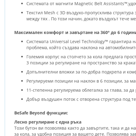
Системата от магнити Magnetic Belt Assistants™,уд
Tекстил Mesh с 3D въздухо-пропусклива структура 
между тях . По този начин, докато въздухът тече 
Максимален комфорт и завъртане на 360° до 6 години
Системата Universal Level Technology™ гарантира 
проблема, който създава наклона на автомобилните
Големия корпус на столчето за кола предлага прос
3 позиции за регулиране на пространство за кракат
Допълнителни вложки за по-добра подкрепа и ком
Регулируеми позиции на наклон в 6 позиции, за м
11-степенна регулируема облегалка за глава, за да 
Добър въздушен поток с отворена структура под т
BeSafe Beyond функции:
Лесно регулиране с една ръка
Този бутон ви позволява както да завъртите, така и да н
за кола, за удобна позиция за вашето дете. Позволява за