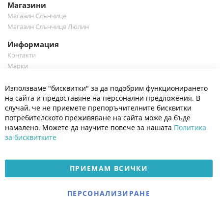
Магазини
Магазин Слънчице
Магазин Слънчице Люлин
Информация
Контакти
Марки
Блог
Cl
Използваме "бисквитки" за да подобрим функционирането
Co
Полезно
Ba
на сайта и предоставяне на персонални предложения. В
Общи условия
случай, че не приемете препоръчителните бисквитки
Политика за поверителност
потребителското преживяване на сайта може да бъде
Платформа за OPC
намалено. Можете да научите повече за нашата
Политика
за бисквитките
Доставка и плащане
Карта на сайта
ПРИЕМАМ ВСИЧКИ
© 2026 Мое Бебе | Всички права запазени.
Електронен магазин
ПЕРСОНАЛИЗИРАНЕ
разработен и поддържан
от