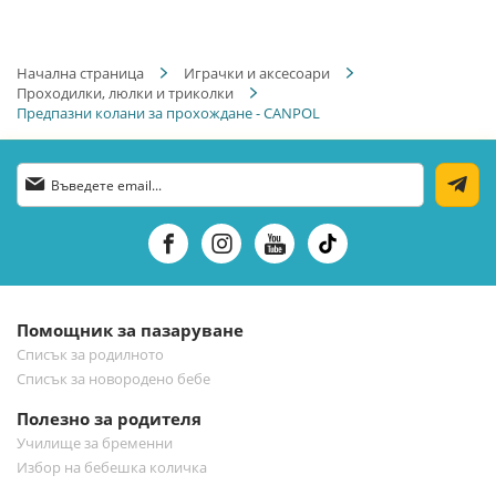
Начална страница
Играчки и аксесоари
Проходилки, люлки и триколки
Предпазни колани за прохождане - CANPOL
Абонирай
се
за
нашия
е-
бюлетин:
Помощник за пазаруване
Списък за родилното
Списък за новородено бебе
Полезно за родителя
Училище за бременни
Избор на бебешка количка