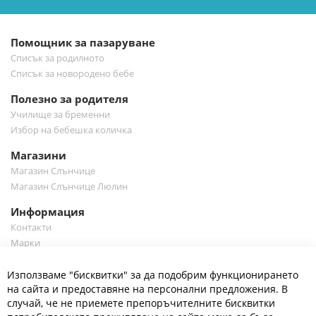
бюлетин:
Помощник за пазаруване
Списък за родилното
Списък за новородено бебе
Полезно за родителя
Училище за бременни
Избор на бебешка количка
Магазини
Магазин Слънчице
Магазин Слънчице Люлин
Информация
Контакти
Марки
Блог
Cl
Използваме "бисквитки" за да подобрим функционирането
Co
Полезно
Ba
на сайта и предоставяне на персонални предложения. В
Общи условия
случай, че не приемете препоръчителните бисквитки
Политика за поверителност