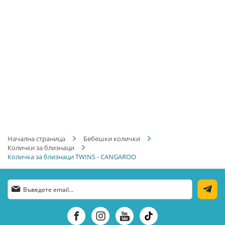
Начална страница
Бебешки колички
Колички за близнаци
Количка за близнаци TWINS - CANGAROO
Абонирай
се
за
нашия
е-