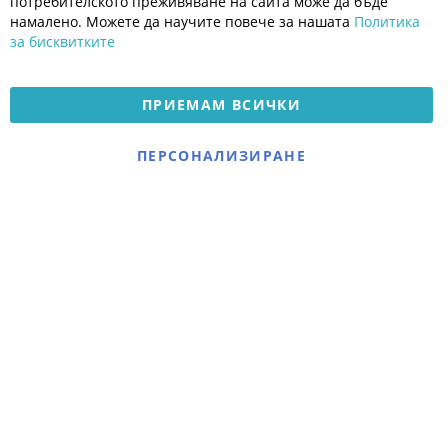
потребителското преживяване на сайта може да бъде
Платформа за OPC
намалено. Можете да научите повече за нашата
Политика
за бисквитките
Доставка и плащане
Карта на сайта
ПРИЕМАМ ВСИЧКИ
© 2026 Мое Бебе | Всички права запазени.
Електронен магазин
ПЕРСОНАЛИЗИРАНЕ
разработен и поддържан
от