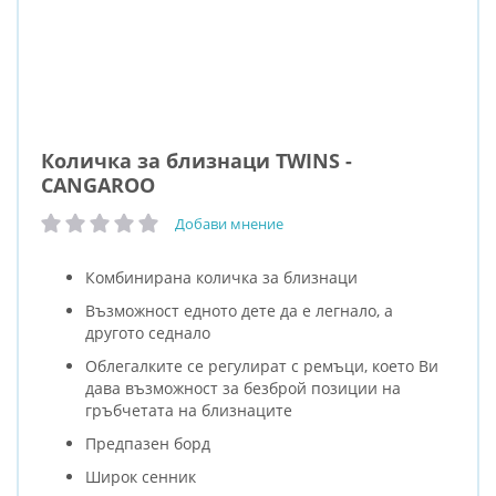
Количка за близнаци TWINS -
CANGAROO
Добави мнение
рейтинг:
Комбинирана количка за близнаци
Възможност едното дете да е легнало, а
другото седнало
Облегалките се регулират с ремъци, което Ви
дава възможност за безброй позиции на
гръбчетата на близнаците
Предпазен борд
Широк сенник