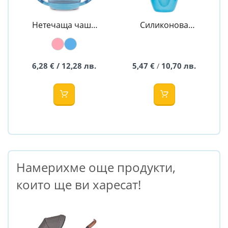
Нетечаща чаша
Силиконова
9+ CANPOL
мрежа за
хранене -
CANPOL
6,28 € / 12,28 лв.
5,47 €
10,70 лв.
/
Намерихме още продукти,
които ще ви харесат!