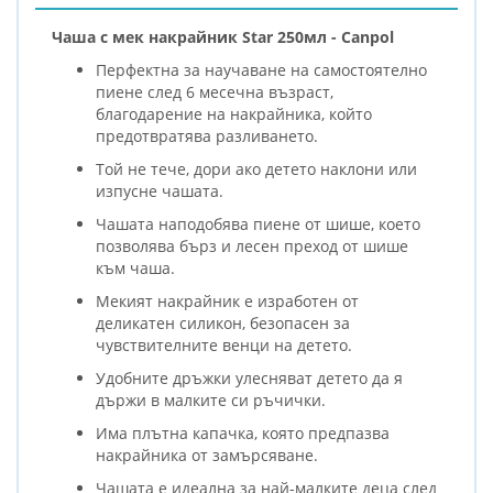
Чаша с мек накрайник Star 250мл - Canpol
Перфектна за научаване на самостоятелно
пиене след 6 месечна възраст,
благодарение на накрайника, който
предотвратява разливането.
Той не тече, дори ако детето наклони или
изпусне чашата.
Чашата наподобява пиене от шише, което
позволява бърз и лесен преход от шише
към чаша.
Мекият накрайник е изработен от
деликатен силикон, безопасен за
чувствителните венци на детето.
Удобните дръжки улесняват детето да я
държи в малките си ръчички.
Има плътна капачка, която предпазва
накрайника от замърсяване.
Чашата е идеална за най-малките деца след