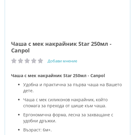
Чаша с мек накрайник Star 250мл -
Canpol
Добави мнение
рейтинг:
Чаша с мек накрайник Star 250мл - Canpol
Удобна и практична за първа чаша на Вашето
дете.
Чаша с мек силиконов накрайник, който
спомага за прехода от шише към чаша.
Ергономична форма, лесна за захващане с
удобни дръжки.
Възраст: 6м+.