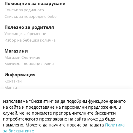
Помощник за пазаруване
Списък за родилното
Списък за новородено бебе
Полезно за родителя
Училище за бременни
Избор на бебешка количка
Магазини
Магазин Слънчице
Магазин Слънчице Люлин
Информация
Контакти
Марки
Блог
Cl
Използваме "бисквитки" за да подобрим функционирането
Co
Полезно
Ba
на сайта и предоставяне на персонални предложения. В
Общи условия
случай, че не приемете препоръчителните бисквитки
Политика за поверителност
потребителското преживяване на сайта може да бъде
Платформа за OPC
намалено. Можете да научите повече за нашата
Политика
за бисквитките
Доставка и плащане