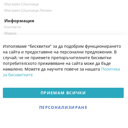
Магазин Слънчице
Магазин Слънчице Люлин
Информация
Контакти
Марки
Блог
Cl
Използваме "бисквитки" за да подобрим функционирането
Co
Полезно
Ba
на сайта и предоставяне на персонални предложения. В
Общи условия
случай, че не приемете препоръчителните бисквитки
Политика за поверителност
потребителското преживяване на сайта може да бъде
Платформа за OPC
намалено. Можете да научите повече за нашата
Политика
за бисквитките
Доставка и плащане
Карта на сайта
ПРИЕМАМ ВСИЧКИ
© 2026 Мое Бебе | Всички права запазени.
Електронен магазин
ПЕРСОНАЛИЗИРАНЕ
разработен и поддържан
от