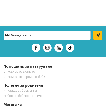
Абонирай
се
за
нашия
е-
бюлетин:
Помощник за пазаруване
Списък за родилното
Списък за новородено бебе
Полезно за родителя
Училище за бременни
Избор на бебешка количка
Магазини