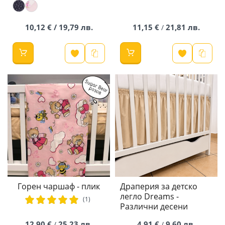
10,12 € / 19,79 лв.
11,15 €
21,81 лв.
/
Горен чаршаф - плик
Драперия за детско
легло Dreams -
рейтинг:
(1)
Различни десени
100%
12,90 €
25,23 лв.
4,91 €
9,60 лв.
/
/