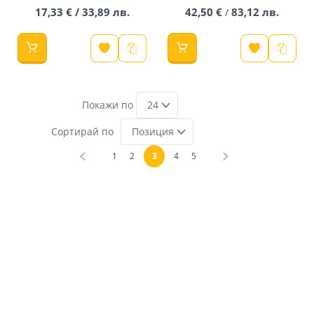
17,33 € / 33,89 лв.
42,50 €
83,12 лв.
/
24
Позиция
Страница
Страница
Назад
Страница
Страница
В момента четете страница
Страница
Страница
Страница
Напред
1
2
3
4
5