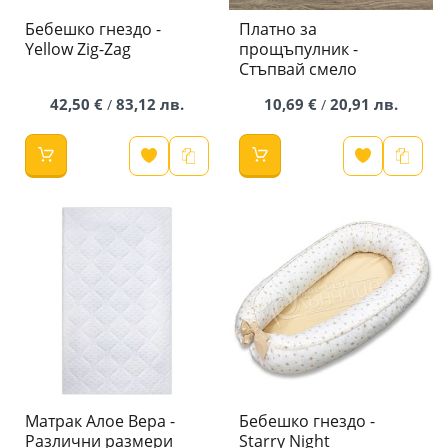
Бебешко гнездо -
Платно за
Yellow Zig-Zag
прощъпулник -
Стъпвай смело
42,50 €
83,12 лв.
10,69 €
20,91 лв.
/
/
Preorder
Матрак Алое Вера -
Бебешко гнездо -
Различни размери
Starry Night