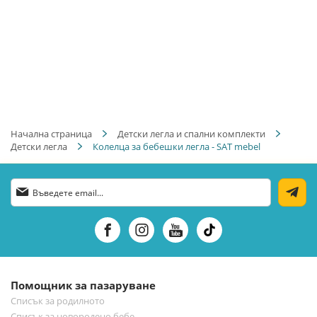
Начална страница
Детски легла и спални комплекти
Детски легла
Колелца за бебешки легла - SAT mebel
Абонирай
се
за
нашия
е-
бюлетин:
Помощник за пазаруване
Списък за родилното
Списък за новородено бебе