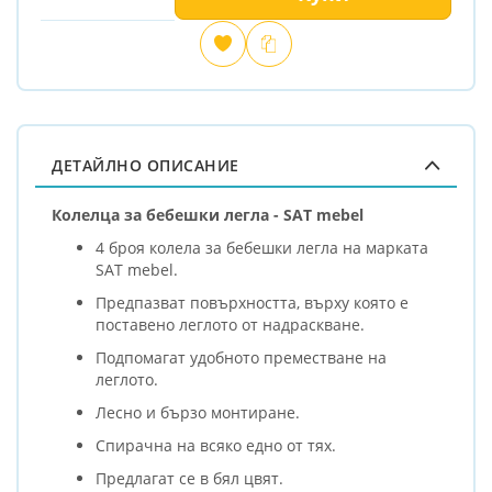
Добави
Сравни
в
любими
ДЕТАЙЛНО ОПИСАНИЕ
Колелца за бебешки легла - SAT mebel
4 броя колела за бебешки легла на марката
SAT mebel.
Предпазват повърхността, върху която е
поставено леглото от надраскване.
Подпомагат удобното преместване на
леглото.
Лесно и бързо монтиране.
Спирачна на всяко едно от тях.
Предлагат се в бял цвят.