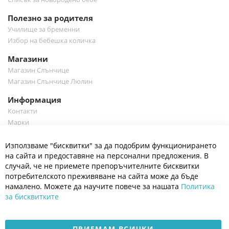
Полезно за родителя
Училище за бременни
Избор на бебешка количка
Магазини
Магазин Слънчице
Магазин Слънчице Люлин
Информация
Контакти
Марки
Блог
Cl
Използваме "бисквитки" за да подобрим функционирането
Co
Полезно
Ba
на сайта и предоставяне на персонални предложения. В
Общи условия
случай, че не приемете препоръчителните бисквитки
Политика за поверителност
потребителското преживяване на сайта може да бъде
Платформа за OPC
намалено. Можете да научите повече за нашата
Политика
за бисквитките
Доставка и плащане
Карта на сайта
ПРИЕМАМ ВСИЧКИ