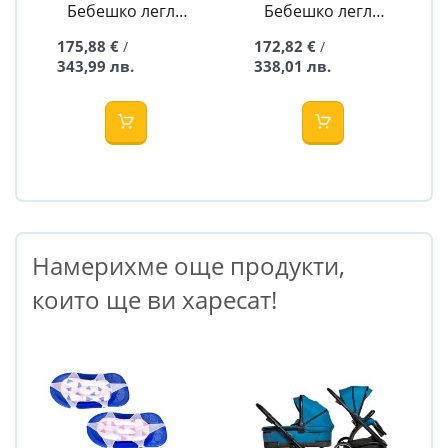
Бебешко легло
Бебешко легло
Сара - 60/120
Дара - 50/100
175,88 €
172,82 €
/
/
343,99 лв.
338,01 лв.
Намерихме още продукти,
които ще ви харесат!