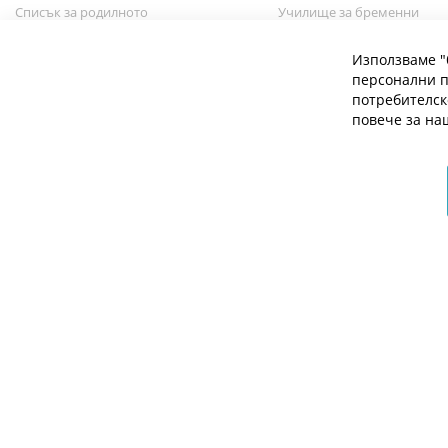
Списък за родилното
Училище за бременни
Списък за новородено бебе
Избор на бебешка количк
Използваме "
персонални п
потребителск
повече за н
© 2026 Мое Бебе | Всички права запазени.