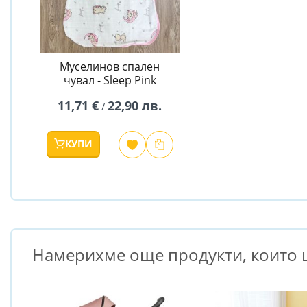
Муселинов спален
чувал - Sleep Pink
11,71 €
22,90 лв.
/
КУПИ
Намерихме още продукти, които щ