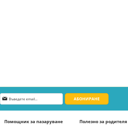
Абонирай
АБОНИРАНЕ
се
за
нашия
е-
Помощник за пазаруване
Полезно за родителя
бюлетин: