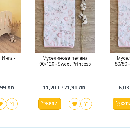
 Инга -
Муселинова пелена
Мусел
90/120 - Sweet Princess
80/80 
,99 лв.
11,20 €
21,91 лв.
6,03
/
КУПИ
КУП