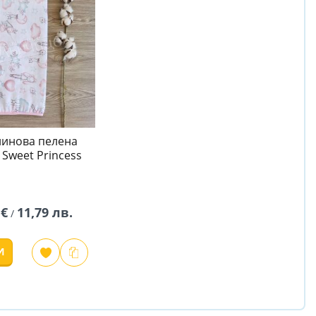
инова пелена
- Sweet Princess
 €
11,79 лв.
/
И