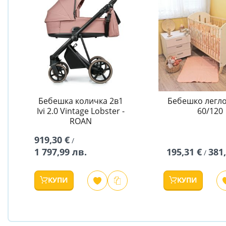
Бебешка количка 2в1
Бебешко легло
Ivi 2.0 Vintage Lobster -
60/120
ROAN
919,30 €
/
1 797,99 лв.
195,31 €
381
/
КУПИ
КУПИ