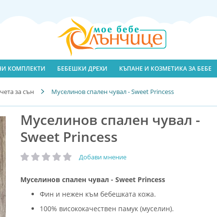
ЛНИ КОМПЛЕКТИ
БЕБЕШКИ ДРЕХИ
КЪПАНЕ И КОЗМЕТИКА ЗА БЕБЕ
чета за сън
Муселинов спален чувал - Sweet Princess
Муселинов спален чувал -
Sweet Princess
Добави мнение
рейтинг:
Муселинов спален чувал - Sweet Princess
Фин и нежен към бебешката кожа.
100% висококачествен памук (муселин).