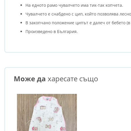
На едното рамо чувалчето има тик-так копчета.
Чувалчето е снабдено с цип, който позволява лесн
В закопчано положение ципът е далеч от бебето (в 
Произведено в България.
Може да
харесате също