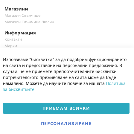
Магазини
Магазин Слънчице
Магазин Слънчице Люлин
Информация
Контакти
Марки
Блог
Cl
Използваме "бисквитки" за да подобрим функционирането
Co
Полезно
Ba
на сайта и предоставяне на персонални предложения. В
Общи условия
случай, че не приемете препоръчителните бисквитки
Политика за поверителност
потребителското преживяване на сайта може да бъде
Платформа за OPC
намалено. Можете да научите повече за нашата
Политика
за бисквитките
Доставка и плащане
Карта на сайта
ПРИЕМАМ ВСИЧКИ
© 2026 Мое Бебе | Всички права запазени.
Електронен магазин
ПЕРСОНАЛИЗИРАНЕ
разработен и поддържан
от