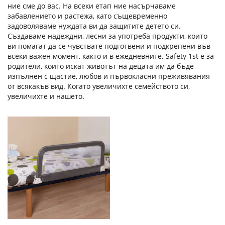
ние сме до вас. На всеки етап ние насърчаваме
забавлението и растежа, като същевременно
задоволяваме нуждата ви да защитите детето си.
Създаваме надеждни, лесни за употреба продукти, които
ви помагат да се чувствате подготвени и подкрепени във
всеки важен момент, както и в ежедневните. Safety 1st е за
родители, които искат животът на децата им да бъде
изпълнен с щастие, любов и първокласни преживявания
от всякакъв вид. Когато увеличихте семейството си,
увеличихте и нашето.