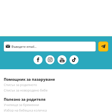
Абонирай
се
за
нашия
е-
бюлетин:
Помощник за пазаруване
Списък за родилното
Списък за новородено бебе
Полезно за родителя
Училище за бременни
Избор на бебешка количка