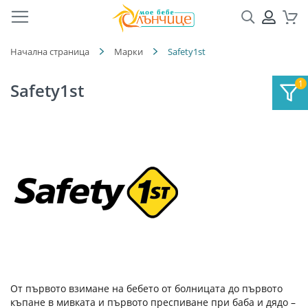
Търсене
ПРОФ
Кол
Начална страница
Марки
Safety1st
Safety1st
От първото взимане на бебето от болницата до първото
къпане в мивката и първото преспиване при баба и дядо –