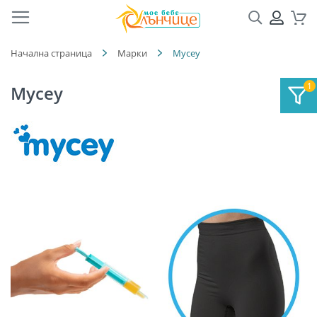
Търсене
ПРОФ
Кол
Начална страница
Марки
Mycey
Mycey