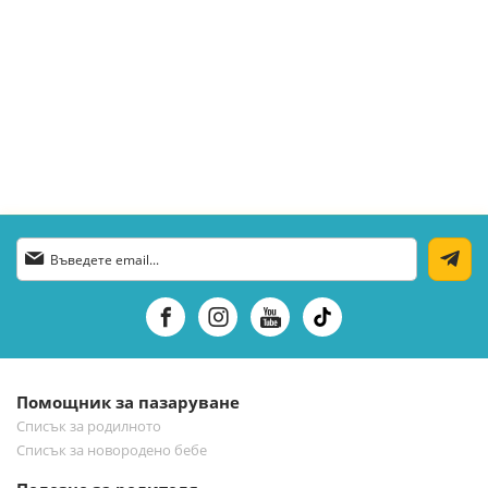
Абонирай
се
за
нашия
е-
бюлетин:
Помощник за пазаруване
Списък за родилното
Списък за новородено бебе