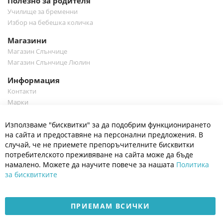
Полезно за родителя
Училище за бременни
Избор на бебешка количка
Магазини
Магазин Слънчице
Магазин Слънчице Люлин
Информация
Контакти
Марки
Блог
Cl
Използваме "бисквитки" за да подобрим функционирането
Co
Полезно
Ba
на сайта и предоставяне на персонални предложения. В
Общи условия
случай, че не приемете препоръчителните бисквитки
Политика за поверителност
потребителското преживяване на сайта може да бъде
Платформа за OPC
намалено. Можете да научите повече за нашата
Политика
за бисквитките
Доставка и плащане
Карта на сайта
ПРИЕМАМ ВСИЧКИ
© 2026 Мое Бебе | Всички права запазени.