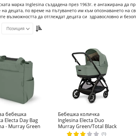
ката марка Inglesina създадена през 1963г. е ангажирана да 
 на децата, по време на пътуването им към опознаването на с
те възможността да отглеждат децата си здравословно и безоп
Настрой
Позиция
низходяща
посока
за бебешка
Бебешка количка
а Electa Day Bag
Inglesina Electa Duo
ina - Murray Green
Murray Green/Total Black
рейтинг:
(1)