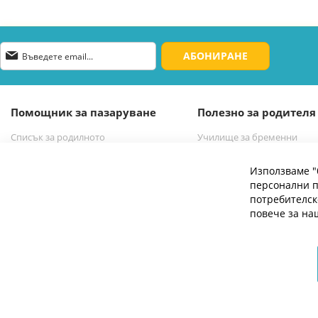
Абонирай
АБОНИРАНЕ
се
за
нашия
е-
Помощник за пазаруване
Полезно за родителя
бюлетин:
Списък за родилното
Училище за бременни
Списък за новородено бебе
Избор на бебешка количк
Използваме "
персонални п
потребителск
повече за н
© 2026 Мое Бебе | Всички права запазени.