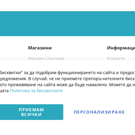
Магазини
Информац
Магазин Слънчице
Контакти
а
Магазин Слънчице Люлин
Марки
бисквитки" за да подобрим функционирането на сайта и предос
Блог
редложения. В случай, че не приемете препоръчителните бис
ото преживяване на сайта може да бъде намалено. Можете да 
ашата
Политика за бисквитките
ПРИЕМАМ
ПЕРСОНАЛИЗИРАНЕ
ВСИЧКИ