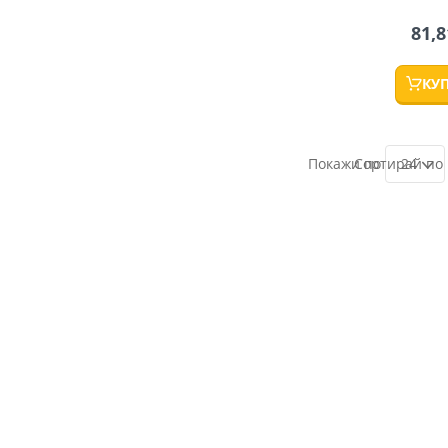
81,8
КУ
24