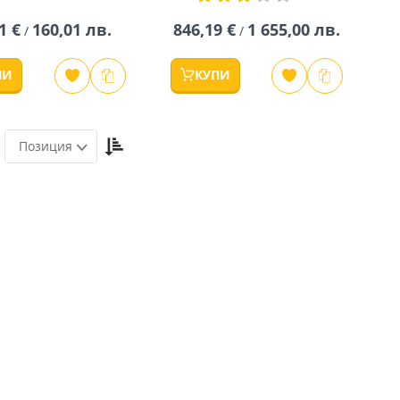
60%
1 €
160,01 лв.
846,19 €
1 655,00 лв.
/
/
ПИ
КУПИ
Настрой
Позиция
низходяща
посока