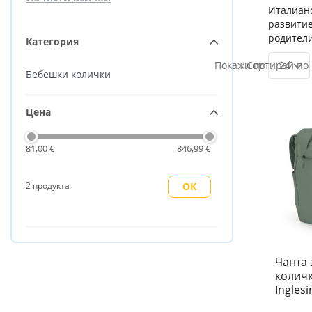
Италианс
развитие
родители
Категория
24
Бебешки колички
Цена
81,00 €
846,99 €
2 продукта
ОК
Чанта 
количк
Ingles