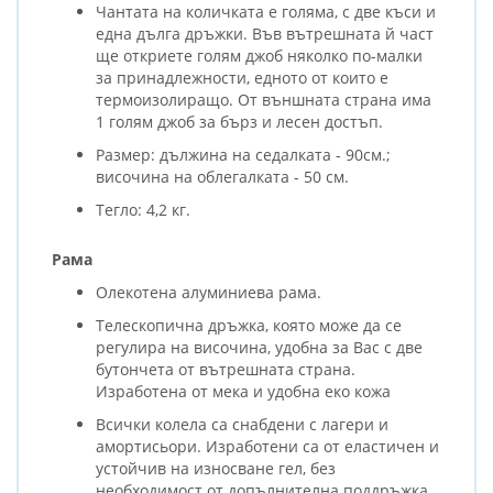
Чантата на количката е голяма, с две къси и
една дълга дръжки. Във вътрешната й част
ще откриете голям джоб няколко по-малки
за принадлежности, едното от които е
термоизолиращо. От външната страна има
1 голям джоб за бърз и лесен достъп.
Размер: дължина на седалката - 90см.;
височина на облегалката - 50 см.
Тегло: 4,2 кг.
Рама
Олекотена алуминиева рама.
Телескопична дръжка, която може да се
регулира на височина, удобна за Вас с две
бутончета от вътрешната страна.
Изработена от мека и удобна еко кожа
Всички колела са снабдени с лагери и
амортисьори. Изработени са от еластичен и
устойчив на износване гел, без
необходимост от допълнителна поддръжка