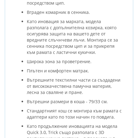
посредством цип.
Вграден комарник в сенника.
Като иновация за марката, модела
разполага с допълнителна козирка, която
осигурява защита на вашето дете от
вредните слъчнчеви лъчи. Монтира се за
сенника посредством цип и за прикрепя
към рамата с ластични кукички.
Широка зона за проветрение.
Плътен и комфортен матрак.
Вътрешните текстилни части са създадени
от висококачествена памучна материя,
лесна за сваляне и пране.
Вътрешни размери в коша - 79/33 см.
Стандартният кош се монтира към рамата с
адаптери като по този начин го повдига.
Като продължение иновацията на модела
Quick 3.0, Trick също разполага с 3D