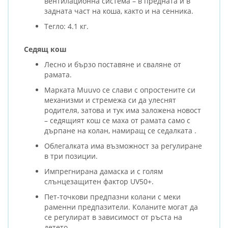
вентилационна система – в предната и в
задната част на коша, както и на сенника.
Тегло: 4.1 кг.
Седящ кош
Лесно и бързо поставяне и сваляне от
рамата.
Марката Muuvo се слави с опростените си
механизми и стремежа си да улеснят
родителя, затова и тук има заложена новост
– седящият кош се маха от рамата само с
дърпане на колан, намиращ се седалката .
Облегалката има възможност за регулиране
в три позиции.
Импрегнирана дамаска и с голям
слънцезащитен фактор UV50+.
Пет-точкови предпазни колани с меки
раменни предпазители. Коланите могат да
се регулират в зависимост от ръста на
детето.