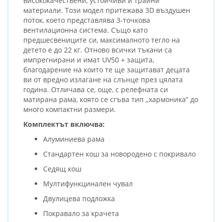
висококачествени, устойчиви и трайни
материали. Този модел притежава 3D въздушен
поток, което представлява 3-точкова
вентилационна система. Също като
предшесвениците си, максималното тегло на
детето е до 22 кг. Отново всички тъкани са
импрегнирани и имат UV50 + защита,
благодарение на които те ще защитават децата
ви от вредно излагане на слънце през цялата
година. Отличава се, още, с релефната си
матирана рама, която се сгъва тип „хармоника” до
много компактни размери.
Комплектът включва:
Алуминиева рама
Стандартен кош за новородено с покривало
Седящ кош
Мултифункцинален чувал
Двулицева подложка
Покравало за крачета