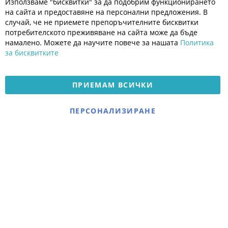
Използваме "бисквитки" за да подобрим функционирането
Co
Полезно
Ba
на сайта и предоставяне на персонални предложения. В
Общи условия
случай, че не приемете препоръчителните бисквитки
Политика за поверителност
потребителското преживяване на сайта може да бъде
Платформа за OPC
намалено. Можете да научите повече за нашата
Политика
за бисквитките
Доставка и плащане
Карта на сайта
ПРИЕМАМ ВСИЧКИ
© 2026 Мое Бебе | Всички права запазени.
Електронен магазин
ПЕРСОНАЛИЗИРАНЕ
разработен и поддържан
от