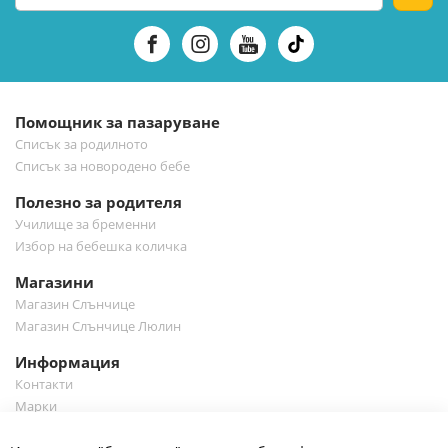
за
нашия
е-
бюлетин:
Помощник за пазаруване
Списък за родилното
Списък за новородено бебе
Полезно за родителя
Училище за бременни
Избор на бебешка количка
Магазини
Магазин Слънчице
Магазин Слънчице Люлин
Информация
Контакти
Марки
Блог
Cl