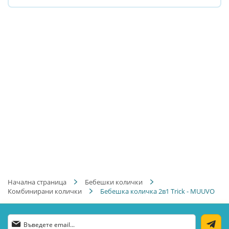
Начална страница
Бебешки колички
Комбинирани колички
Бебешка количка 2в1 Trick - MUUVO
Абонирай
се