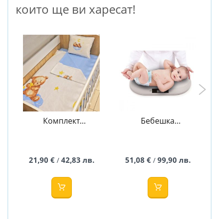
които ще ви харесат!
Комплект
Бебешка
чаршафи Teddy
електронна
Bear - Син
везна
21,90 €
42,83 лв.
51,08 €
99,90 лв.
/
/