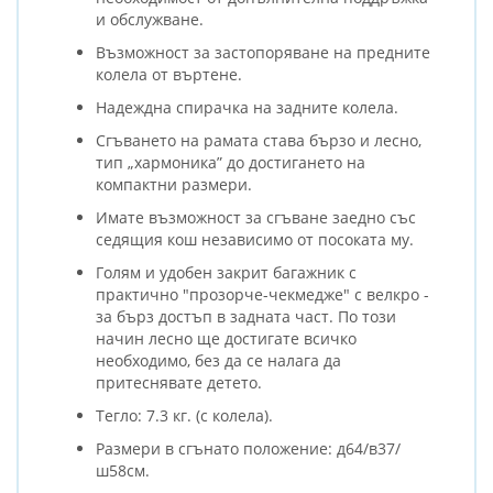
и обслужване.
Възможност за застопоряване на предните
колела от въртене.
Надеждна спирачка на задните колела.
Сгъването на рамата става бързо и лесно,
тип „хармоника” до достигането на
компактни размери.
Имате възможност за сгъване заедно със
седящия кош независимо от посоката му.
Голям и удобен закрит багажник с
практично "прозорче-чекмедже" с велкро -
за бърз достъп в задната част. По този
начин лесно ще достигате всичко
необходимо, без да се налага да
притеснявате детето.
Тегло: 7.3 кг. (с колела).
Размери в сгънато положение: д64/в37/
ш58см.