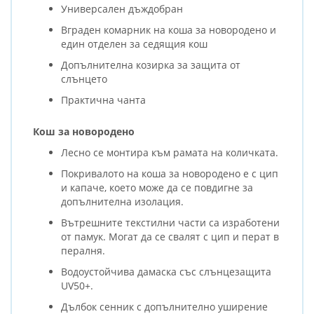
Универсален дъждобран
Вграден комарник на коша за новородено и
един отделен за седящия кош
Допълнителна козирка за защита от
слънцето
Практична чанта
Кош за новородено
Лесно се монтира към рамата на количката.
Покривалото на коша за новородено е с цип
и капаче, което може да се повдигне за
допълнителна изолация.
Вътрешните текстилни части са изработени
от памук. Могат да се свалят с цип и перат в
пералня.
Водоустойчива дамаска със слънцезащита
UV50+.
Дълбок сенник с допълнително уширение