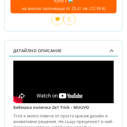
Купи с
на вноски започващи от 25.41 лв. (12.99 €)
Добави
Сравни
в
любими
ДЕТАЙЛНО ОПИСАНИЕ
Бебешка количка 2в1 Trick - MUUVO
Trick е много повече от просто красив дизайн и
иновативни решения. Но също прецизност и най-