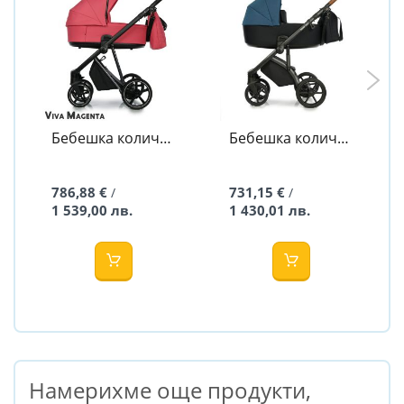
Бебешка количка
Бебешка количка
2в1 IVI VIVA
2в1 BASS NEXT
MAGENTA - ROAN
SEAPORT - ROAN
786,88 €
731,15 €
/
/
1 539,00 лв.
1 430,01 лв.
Намерихме още продукти,