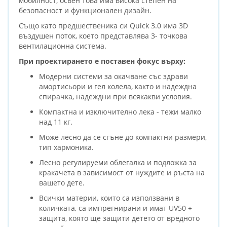
мобилност, освен това има висока степен на
безопасност и функционален дизайн.
Също като предшественика си Quick 3.0 има 3D
въздушен поток, което представлява 3- точкова
вентилационна система.
При проектирането е поставен фокус върху:
Модерни системи за окачване със здрави
амортисьори и гел колела, както и надеждна
спирачка, надеждни при всякакви условия.
Компактна и изключително лека - тежи малко
над 11 кг.
Може лесно да се сгъне до компактни размери,
тип хармоника.
Лесно регулируеми облегалка и подложка за
кракачета в зависимост от нуждите и ръста на
вашето дете.
Всички материи, които са използвани в
количката, са импрегнирани и имат UV50 +
защита, която ще защити детето от вредното