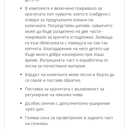
В комплекта е включено покривало за
крачетата тип чувалче, което е снабдено с
отвори за предпазните колани на
количката. Посредством ципове, чувалчето
може да бъде разделено на две части -
покривало за крачета и подложка. Захваща
се към облегалката с помощта на тик-так
копчета. Благодарение на него детето ще
бъде много добре изолирано при лошо
време. Вътрешната част е изработена от
лесна за почистване материя.
Бордът на количката може лесно и бързо да
се сваля и поставя обратно.
Поставка за крачетата с възможност за
регулиране на няколко нива.
Дълбок сенник с допълнително уширение
чрез цип.
Голяма зона за проветрение в задната част
на сенника.