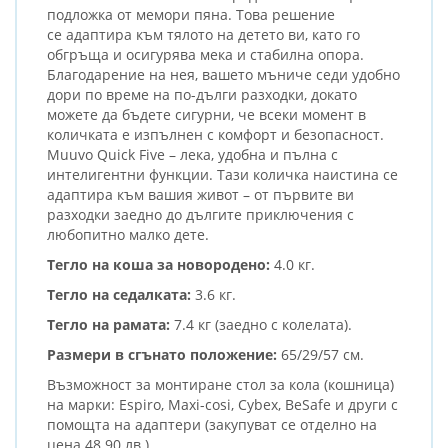
подложка от мемори пяна. Това решение
се адаптира към тялото на детето ви, като го
обгръща и осигурява мека и стабилна опора.
Благодарение на нея, вашето мъниче седи удобно
дори по време на по-дълги разходки, докато
можете да бъдете сигурни, че всеки момент в
количката е изпълнен с комфорт и безопасност.
Muuvo Quick Five – лека, удобна и пълна с
интелигентни функции. Тази количка наистина се
адаптира към вашия живот – от първите ви
разходки заедно до дългите приключения с
любопитно малко дете.
Тегло на коша за новородено:
4.0 кг.
Тегло на седалката:
3.6 кг.
Тегло на рамата:
7.4 кг (заедно с колелата).
Размери в сгънато положение:
65/29/57 см.
Възможност за монтиране стол за кола (кошница)
на марки: Espiro, Maxi-cosi, Cybex, BeSafe и други с
помощта на адаптери (закупуват се отделно на
цена 48.90 лв.).