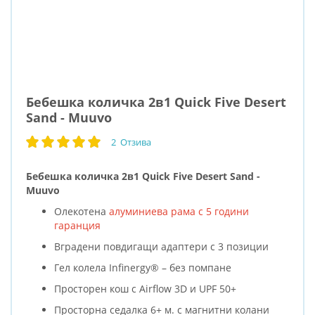
Бебешка количка 2в1 Quick Five Desert
Sand - Muuvo
2
Отзива
рейтинг:
100
100
% of
Бебешка количка 2в1 Quick Five Desert Sand -
Muuvo
Олекотена
алуминиева рама с 5 години
гаранция
Вградени повдигащи адаптери с 3 позиции
Гел колела Infinergy® – без помпане
Просторен кош с Airflow 3D и UPF 50+
Просторна седалка 6+ м. с магнитни колани