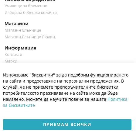
Училище за бременни
Избор на бебешка количка
Магазини
Магазин Слънчице
Магазин Слънчице Люлин
Информация
Контакти
Марки
Блог
Cl
Използваме "бисквитки" за да подобрим функционирането
Co
Полезно
Ba
на сайта и предоставяне на персонални предложения. В
Общи условия
случай, че не приемете препоръчителните бисквитки
Политика за поверителност
потребителското преживяване на сайта може да бъде
Платформа за OPC
намалено. Можете да научите повече за нашата
Политика
за бисквитките
Доставка и плащане
Карта на сайта
ПРИЕМАМ ВСИЧКИ
© 2026 Мое Бебе | Всички права запазени.