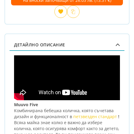
на вноски започващи от 26.03 лв. (13.31 €)
Добави
Сравни
в
любими
ДЕТАЙЛНО ОПИСАНИЕ
Muuvo Five
Комбинирана бебешка количка, която съчетава
дизайн и функционалност в
петзвезден стандарт
!
Всяка майка знае колко е важно да избере
количка, която осигурява комфорт както за детето,