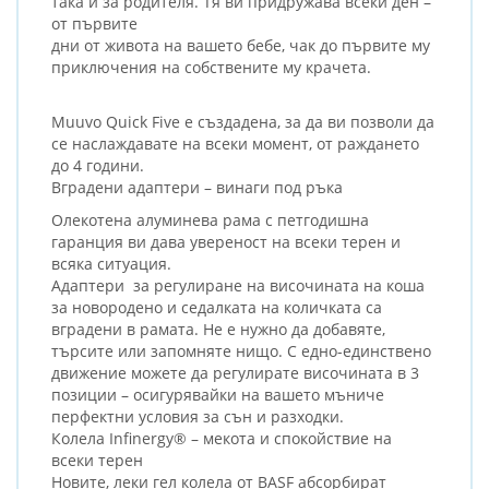
така и за родителя. Тя ви придружава всеки ден –
от първите
дни от живота на вашето бебе, чак до първите му
приключения на собствените му крачета.
Muuvo Quick Five е създадена, за да ви позволи да
се наслаждавате на всеки момент, от раждането
до 4 години.
Вградени адаптери – винаги под ръка
Олекотена алуминева рама с петгодишна
гаранция ви дава увереност на всеки терен и
всяка ситуация.
Адаптери за регулиране на височината на коша
за новородено и седалката на количката са
вградени в рамата. Не е нужно да добавяте,
търсите или запомняте нищо. С едно-единствено
движение можете да регулирате височината в 3
позиции – осигурявайки на вашето мъниче
перфектни условия за сън и разходки.
Колела Infinergy® – мекота и спокойствие на
всеки терен
Новите, леки гел колела от BASF абсорбират