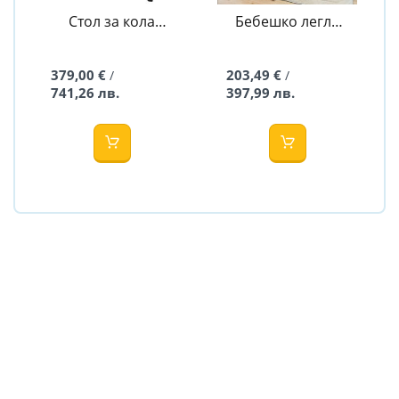
Стол за кола
Бебешко легло
Aurora Mocha I-
Селесте - 60/120
Size 40-150 см -
White
Sorino
379,00 €
203,49 €
/
/
741,26 лв.
397,99 лв.