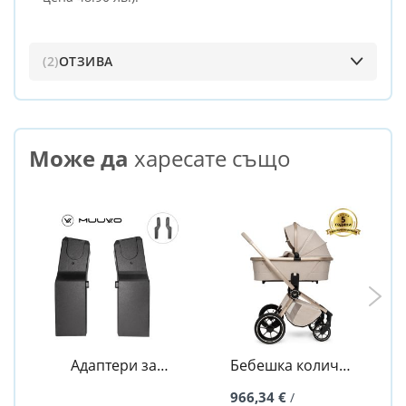
2
ОТЗИВА
Може да
харесате също
Адаптери за
Бебешка количка
кошница-столче
2в1 Quick BOHO
966,34 €
/
за Quick Five -
Beige - Muuvo