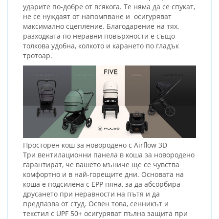
ударите по-добре от всякога. Те няма да се спукат,
не се нуждаят от напомпване и осигуряват
максимално сцепление. Благодарение на тях,
разходката по неравни повърхности е също
толкова удобна, колкото и карането по гладък
тротоар.
Просторен кош за новородено с Airflow 3D
Три вентилационни панела в коша за новородено
гарантират, че вашето мъниче ще се чувства
комфортно и в най-горещите дни. Основата на
коша е подсилена с EPP пяна, за да абсорбира
друсането при неравности на пътя и да
предпазва от студ. Освен това, сенникът и
текстил с UPF 50+ осигуряват пълна защита при