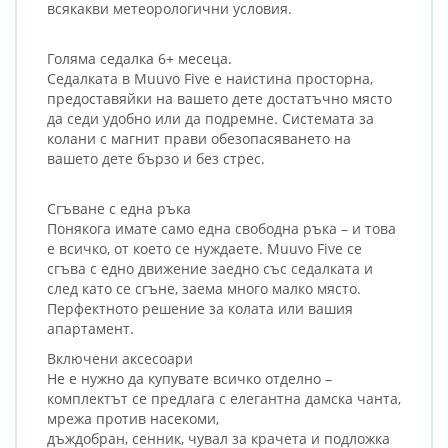
всякакви метеорологични условия.
Голяма седалка 6+ месеца.
Седалката в Muuvo Five е наистина просторна,
предоставяйки на вашето дете достатъчно място
да седи удобно или да подремне. Системата за
колани с магнит прави обезопасяването на
вашето дете бързо и без стрес.
Сгъване с една ръка
Понякога имате само една свободна ръка – и това
е всичко, от което се нуждаете. Muuvo Five се
сгъва с едно движение заедно със седалката и
след като се сгъне, заема много малко място.
Перфектното решение за колата или вашия
апартамент.
Включени аксесоари
Не е нужно да купувате всичко отделно –
комплектът се предлага с елегантна дамска чанта,
мрежа против насекоми,
дъждобран, сенник, чувал за крачета и подложка