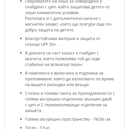
Покривалото на коша за новородено е
снабдено с цип, който защитава детето от
лоши климатични условия.
Разполага и с допълнително капаче с
магнитен захват, което ще осигури още по-
добра защита на детето.
Влагоустойчива материя и защита от
слънце UPF 50+.
В долната си част кошът е снабден с
крачета, което позволява той да седи
стабилно на всякакъв терен.
В комплекта е включена и подложка за
преповиване, която да използвате по време
на вашите разходки или вкъщи.
Стилна и голяма чанта за принадлежности с
голямо вътрешно отделение, външен джоб
с цип и 2 термоизолиращи отделения за
шишета.
Голямо вътрешно пространство - 76/36 см.
Тегло - 3,9 кг.