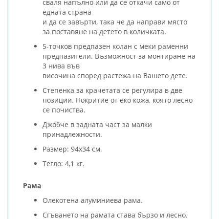
сваля напълно или да се откачи само от
едната страна
и да се завърти, така че да направи място
за поставяне на детето в количката.
5-точков предпазен колан с меки раменни
предпазители. Възможност за монтиране на
3 нива във
височина според растежа на Вашето дете.
Степенка за крачетата се регулира в две
позиции. Покритие от еко кожа, която лесно
се почиства.
Джобче в задната част за малки
принадлежности.
Размер: 94х34 см.
Тегло: 4,1 кг.
Рама
Олекотена алуминиева рама.
Сгъването на рамата става бързо и лесно.