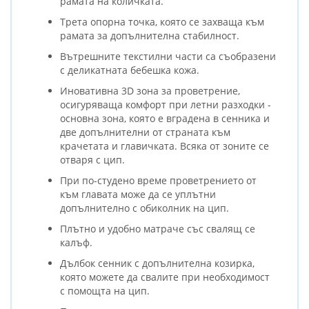
рамата на количката.
Трета опорна точка, която се захваща към
рамата за допълнителна стабилност.
Вътрешните текстилни части са съобразени
с деликатната бебешка кожа.
Иновативна 3D зона за проветрение,
осигуряваща комфорт при летни разходки -
основна зона, която е вградена в сенника и
две допълнителни от страната към
крачетата и главичката. Всяка от зоните се
отваря с цип.
При по-студено време проветрението от
към главата може да се уплътни
допълнително с обиколник на цип.
Плътно и удобно матраче със свалящ се
калъф.
Дълбок сенник с допълнителна козирка,
която можете да свалите при необходимост
с помощта на цип.