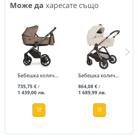
Може да
харесате също
Бебешка количка
Бебешка количка
2в1 BLOOM
2в1 Code Brave
735,75 €
864,08 €
/
/
BROWN DOTS -
Ecru - Espiro
1 439,00 лв.
1 689,99 лв.
ROAN