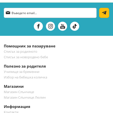
Абонирай
се
за
нашия
е-
бюлетин:
Помощник за пазаруване
Списък за родилното
Списък за новородено бебе
Полезно за родителя
Училище за бременни
Избор на бебешка количка
Магазини
Магазин Слънчице
Магазин Слънчице Люлин
Информация
Контакти