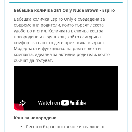
Бебешка количка 2в1 Only Nude Brown - Espiro
Бебешка количка Espiro Only е създадена за
съвременни родители, които търсят лекота,
удобство и стил. Количката включва кош за
новородено и седящ кош, който осигурява
комфорт за вашето дете през всяка възраст.
Модерната и функционална рама е лека и
компакта, идеална за активни родители, които
обичат да пътуват.
Кош за новородено
Лесно и бързо поставяне и сваляне от