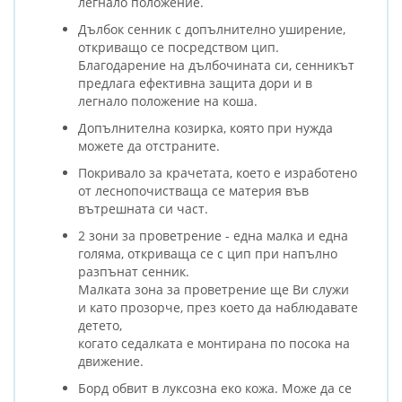
легнало положение.
Дълбок сенник с допълнително уширение,
откриващо се посредством цип.
Благодарение на дълбочината си, сенникът
предлага ефективна защита дори и в
легнало положение на коша.
Допълнителна козирка, която при нужда
можете да отстраните.
Покривало за крачетата, което е изработено
от леснопочистваща се материя във
вътрешната си част.
2 зони за проветрение - една малка и една
голяма, откриваща се с цип при напълно
разпънат сенник.
Малката зона за проветрение ще Ви служи
и като прозорче, през което да наблюдавате
детето,
когато седалката е монтирана по посока на
движение.
Борд обвит в луксозна еко кожа. Може да се