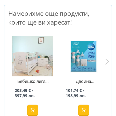
Намерихме още продукти,
които ще ви харесат!
Бебешко легло
Двойна
Селесте - 60/120
електрическа
203,49 €
101,74 €
/
/
White
двуфазна помпа
397,99 лв.
198,99 лв.
за кърма и
аспиратор за нос
ExpressCare -
Canpol