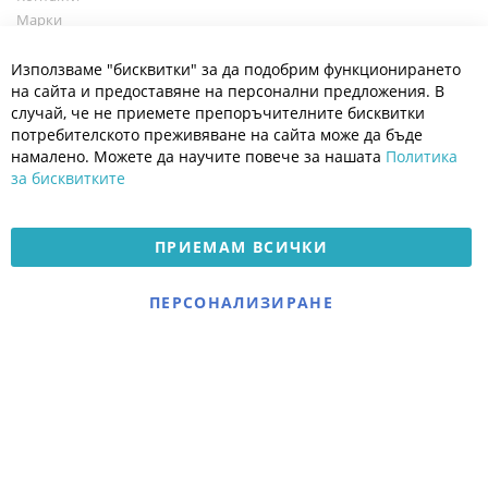
Марки
Блог
Cl
Използваме "бисквитки" за да подобрим функционирането
Co
Полезно
Ba
на сайта и предоставяне на персонални предложения. В
Общи условия
случай, че не приемете препоръчителните бисквитки
Политика за поверителност
потребителското преживяване на сайта може да бъде
Платформа за OPC
намалено. Можете да научите повече за нашата
Политика
за бисквитките
Доставка и плащане
Карта на сайта
ПРИЕМАМ ВСИЧКИ
© 2026 Мое Бебе | Всички права запазени.
Електронен магазин
ПЕРСОНАЛИЗИРАНЕ
разработен и поддържан
от