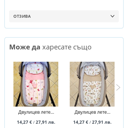
ОТЗИВА
Може да
харесате също
Двулицев летен
Двулицев летен
комплект за
комплект за
14,27 €
27,91 лв.
14,27 €
27,91 лв.
/
/
количка Butterfly
количка - Forest