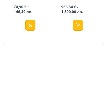
с обиколници
2в1 Quick BOHO
74,90 €
966,34 €
/
/
Dream Hearts-
Beige - Muuvo
146,49 лв.
1 890,00 лв.
60x120