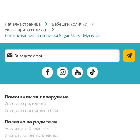
Начална страница
Бебешки колички
Аксесоари за колички
Летен комплект за количка Sugar Stars - Муселин
Абонирай
се
за
нашия
е-
бюлетин:
Помощник за пазаруване
Списък за родилното
Списък за новородено бебе
Полезно за родителя
Училище за бременни
Избор на бебешка количка