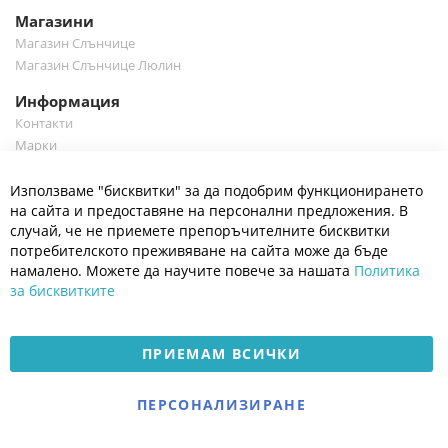
Магазини
Магазин Слънчице
Магазин Слънчице Люлин
Информация
Контакти
Марки
Блог
Cl
Използваме "бисквитки" за да подобрим функционирането
Co
Полезно
Ba
на сайта и предоставяне на персонални предложения. В
Общи условия
случай, че не приемете препоръчителните бисквитки
Политика за поверителност
потребителското преживяване на сайта може да бъде
Платформа за OPC
намалено. Можете да научите повече за нашата
Политика
за бисквитките
Доставка и плащане
Карта на сайта
ПРИЕМАМ ВСИЧКИ
© 2026 Мое Бебе | Всички права запазени.
Електронен магазин
ПЕРСОНАЛИЗИРАНЕ
разработен и поддържан
от