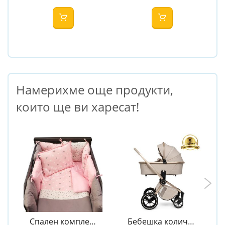
Strips
Tale
Намерихме още продукти,
които ще ви харесат!
Спален комплект
Бебешка количка